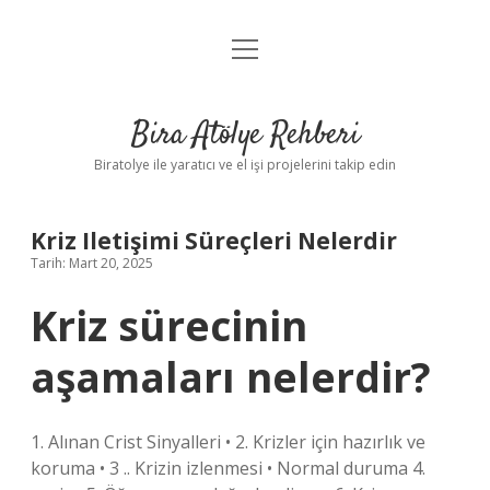
menüyü
Anasayfa
aç
Gizlilik Politikası
Bira Atölye Rehberi
Yasal Uyarı
Biratolye ile yaratıcı ve el işi projelerini takip edin
Kriz Iletişimi Süreçleri Nelerdir
Tarih: Mart 20, 2025
Kriz sürecinin
aşamaları nelerdir?
1. Alınan Crist Sinyalleri • 2. Krizler için hazırlık ve
koruma • 3 .. Krizin izlenmesi • Normal duruma 4.