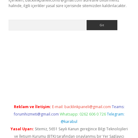
içerikleri,
backlinkpanelicomtr@gmail.com
adresine bildirmeniz
halinde, ilgili içerikler yasal süre içerisinde sitemizden kaldırılacaktır.
Arama
per.xyz/
betci.co
betci giriş
elexbetgiris.org
hiltonbet güncel
Reklam ve İletişim:
E-mail:
backlinkpaneli@gmail.com
Teams:
forumhizmeti@gmail.com
Whatsapp: 0262 606 0 726
Telegram:
@karabul
Yasal Uyarı:
Sitemiz, 5651 Sayılı Kanun gereğince Bilgi Teknolojileri
ve İletişim Kurumu (BTK) tarafından onaylanmış bir Yer Sağlayıcı