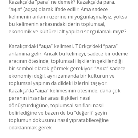
Kazakça’da “para” ne demek? Kazakça’da para,
“ақша” (aqşa) olarak ifade edilir. Ama sadece
kelimenin anlamı üzerine mi yoğunlaşmalıyız, yoksa
bu kelimenin arkasındaki derin toplumsal,
ekonomik ve kültürel alt yapıları sorgulamalı mıyız?
Kazakça’daki “ақша” kelimesi, Türkçe’deki “para”
anlamına gelir. Ancak bu kelimeyi, sadece bir ödeme
aracının ötesinde, toplumsal ilişkilerin şekillendiği
bir sembol olarak görmek gerekiyor. “Ақша” sadece
ekonomiyi değil, aynı zamanda bir kültürün ve
toplumsal yapının da dildeki izlerini taşıyor.
Kazakça’da “ақша” kelimesinin ötesinde, daha çok
paranın insanlar arası ilişkileri nasıl
dönüştürdüğüne, toplumsal sınıfları nasıl
belirlediğine ve bazen de bu “değerli” şeyin
toplumun dokusunu nasıl yıpratabileceğine
odaklanmak gerek.