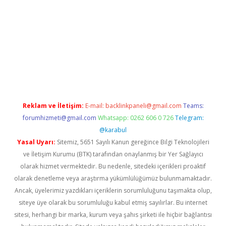
per.xyz/
betci.co
betci giriş
elexbetgiris.org
hiltonbet güncel
Reklam ve İletişim:
E-mail:
backlinkpaneli@gmail.com
Teams:
forumhizmeti@gmail.com
Whatsapp: 0262 606 0 726
Telegram:
@karabul
Yasal Uyarı:
Sitemiz, 5651 Sayılı Kanun gereğince Bilgi Teknolojileri
ve İletişim Kurumu (BTK) tarafından onaylanmış bir Yer Sağlayıcı
olarak hizmet vermektedir. Bu nedenle, sitedeki içerikleri proaktif
olarak denetleme veya araştırma yükümlülüğümüz bulunmamaktadır.
Ancak, üyelerimiz yazdıkları içeriklerin sorumluluğunu taşımakta olup,
siteye üye olarak bu sorumluluğu kabul etmiş sayılırlar. Bu internet
sitesi, herhangi bir marka, kurum veya şahıs şirketi ile hiçbir bağlantısı