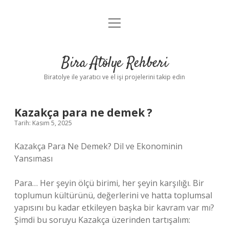
menüyü
Anasayfa
aç
Gizlilik Politikası
Bira Atölye Rehberi
Yasal Uyarı
Biratolye ile yaratıcı ve el işi projelerini takip edin
Kazakça para ne demek ?
Tarih: Kasım 5, 2025
Kazakça Para Ne Demek? Dil ve Ekonominin
Yansıması
Para… Her şeyin ölçü birimi, her şeyin karşılığı. Bir
toplumun kültürünü, değerlerini ve hatta toplumsal
yapısını bu kadar etkileyen başka bir kavram var mı?
Şimdi bu soruyu Kazakça üzerinden tartışalım: