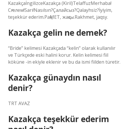
KazakçaİngilizceKazakça (Kiril)TelaffuzMerhaba!
Сԙлем!Sarı!Nasılsın?Çaлайсыз?Qalayhsiz?İyiyim,
teşekkür ederim.РақMET, жақсы.Rakhmet, jaqsy.
Kazakça gelin ne demek?
“Bride” kelimesi Kazakçada “kelin” olarak kullanılır
ve Türkçede eski halini korur. Kelin kelimesi fiil
köküne -in ekiyle eklenir ve bu da ismi fiilden türetir.
Kazakça günaydın nasıl
denir?
TRT AVAZ
Kazakça teşekkür ederim