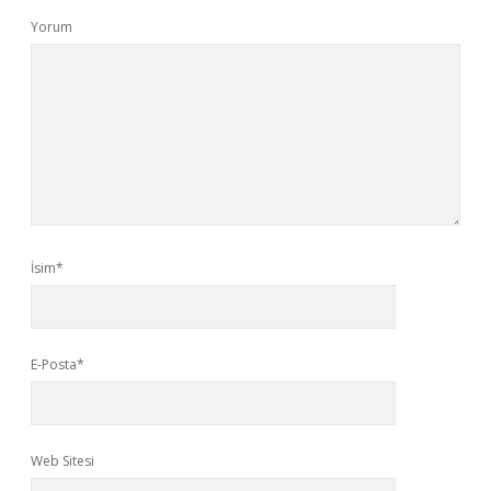
Yorum
İsim*
E-Posta*
Web Sitesi