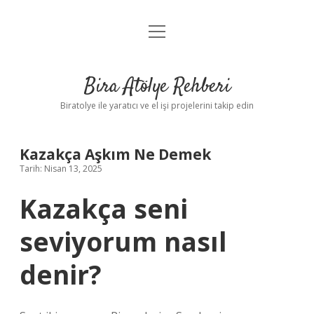
menüyü
Anasayfa
aç
Gizlilik Politikası
Bira Atölye Rehberi
Yasal Uyarı
Biratolye ile yaratıcı ve el işi projelerini takip edin
Kazakça Aşkım Ne Demek
Tarih: Nisan 13, 2025
Kazakça seni
seviyorum nasıl
denir?