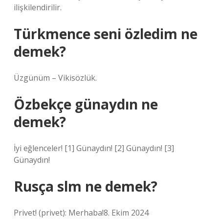
ilişkilendirilir.
Türkmence seni özledim ne
demek?
Üzgünüm – Vikisözlük.
Özbekçe günaydın ne
demek?
İyi eğlenceler! [1] Günaydın! [2] Günaydın! [3]
Günaydın!
Rusça slm ne demek?
Privet! (privet): Merhaba!8. Ekim 2024