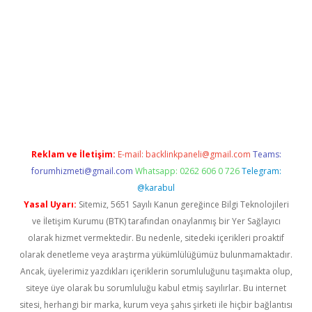
r.xyz/
betci.co
betci giriş
elexbetgiris.org
hiltonbet güncel
Reklam ve İletişim:
E-mail:
backlinkpaneli@gmail.com
Teams:
forumhizmeti@gmail.com
Whatsapp: 0262 606 0 726
Telegram:
@karabul
Yasal Uyarı:
Sitemiz, 5651 Sayılı Kanun gereğince Bilgi Teknolojileri
ve İletişim Kurumu (BTK) tarafından onaylanmış bir Yer Sağlayıcı
olarak hizmet vermektedir. Bu nedenle, sitedeki içerikleri proaktif
olarak denetleme veya araştırma yükümlülüğümüz bulunmamaktadır.
Ancak, üyelerimiz yazdıkları içeriklerin sorumluluğunu taşımakta olup,
siteye üye olarak bu sorumluluğu kabul etmiş sayılırlar. Bu internet
sitesi, herhangi bir marka, kurum veya şahıs şirketi ile hiçbir bağlantısı