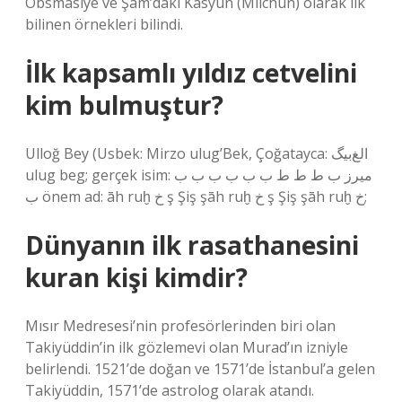
Obsmãsiye ve Şam’daki Kasyun (Milchun) olarak ilk
bilinen örnekleri bilindi.
İlk kapsamlı yıldız cetvelini
kim bulmuştur?
Ulloğ Bey (Usbek: Mirzo ulug’Bek, Çoğatayca: الغ‌بیگ
ulug beg; gerçek isim: میرز ب ط ط ط ب ب ب ب ب ب
ب önem ad: āh ruḫ خ ş Şiş şāh ruḫ خ ş Şiş şāh ruḫ خ;
Dünyanın ilk rasathanesini
kuran kişi kimdir?
Mısır Medresesi’nin profesörlerinden biri olan
Takiyüddin’in ilk gözlemevi olan Murad’ın izniyle
belirlendi. 1521’de doğan ve 1571’de İstanbul’a gelen
Takiyüddin, 1571’de astrolog olarak atandı.