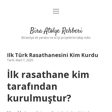
menüyü
Anasayfa
aç
Gizlilik Politikası
Bira Atölye Rehberi
Yasal Uyarı
Biratolye ile yaratıcı ve el işi projelerini takip edin
Ilk Türk Rasathanesini Kim Kurdu
Tarih: Mart 7, 2025
İlk rasathane kim
tarafından
kurulmuştur?