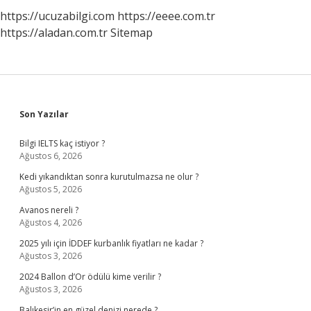
https://ucuzabilgi.com
https://eeee.com.tr
https://aladan.com.tr
Sitemap
Sidebar
Son Yazılar
Bilgi IELTS kaç istiyor ?
Ağustos 6, 2026
Kedi yıkandıktan sonra kurutulmazsa ne olur ?
Ağustos 5, 2026
Avanos nereli ?
Ağustos 4, 2026
2025 yılı için İDDEF kurbanlık fiyatları ne kadar ?
Ağustos 3, 2026
2024 Ballon d’Or ödülü kime verilir ?
Ağustos 3, 2026
Balıkesir’in en güzel denizi nerede ?