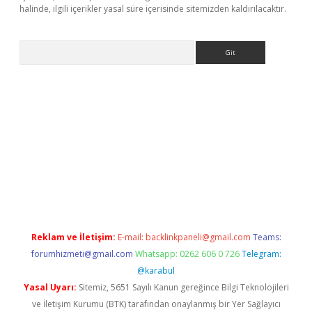
halinde, ilgili içerikler yasal süre içerisinde sitemizden kaldırılacaktır.
Arama
xyz/
betci.co
betci giriş
elexbetgiris.org
hiltonbet güncel
Reklam ve İletişim:
E-mail:
backlinkpaneli@gmail.com
Teams:
forumhizmeti@gmail.com
Whatsapp: 0262 606 0 726
Telegram:
@karabul
Yasal Uyarı:
Sitemiz, 5651 Sayılı Kanun gereğince Bilgi Teknolojileri
ve İletişim Kurumu (BTK) tarafından onaylanmış bir Yer Sağlayıcı