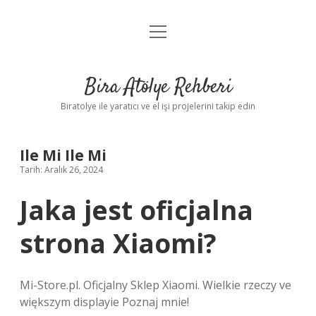
menüyü
Anasayfa
aç
Gizlilik Politikası
Bira Atölye Rehberi
Yasal Uyarı
Biratolye ile yaratıcı ve el işi projelerini takip edin
Ile Mi Ile Mi
Tarih: Aralık 26, 2024
Jaka jest oficjalna
strona Xiaomi?
Mi-Store.pl. Oficjalny Sklep Xiaomi. Wielkie rzeczy ve
większym displayie Poznaj mnie!