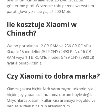
telefonum için sıralamada, 25 Eylül 2022’de
gösterime girdi. Wrażenie robi przede wszystkim
parat główny z matrycą aż 200 Mpix.
Ile kosztuje Xiaomi w
Chinach?
Weibo portalında 12 GB RAM ve 256 GB ROM’lu
Xiaomi 15 modelini 4599 CNY (2490 PLN), 16 GB
RAM veya 1 TB ROM’lu modeli 5499 CNY (2980 zł)
fiyatla bulabilirsiniz.
Czy Xiaomi to dobra marka?
Xiaomi şakası hiçbir fark yaratmıyor, teknolojiyle
hiçbir şey yapamazsınız, ama durum böyle değil.
Milyonlarca Xiaomi kullanıcısı aramaya koyuldu ve
ben asla ideal bir ürün aramıyorum.