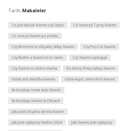
Tarih:
Makaleler
Co jest lepsze Xiaomi czy Oppo
Co oznacza T przy Xiaomi
Co znaczy Xiaomi po polsku
Czy Mi Home to oficjalny sklep Xiaomi
Czy Poco to Xiaomi
Czy Redmi a Xiaomi to to samo
Czy Xiaomi szpieguje
Czy Xiaomi to dobra marka
Do której firmy należy Xiaomi
Gdzie jest siedziba Xiaomi
Gdzie kupić samochód Xiaomi
Ile kosztuje nowe auto Xiaomi
Ile kosztuje Xiaomi w Chinach
Jaka jest oficjalna strona Xiaomi
Jaki jest najlepszy telefon 2024
Jaki Xiaomi jest najlepszy