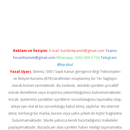
er.xyz/
betci.co
betci giriş
elexbetgiris.org
hiltonbet güncel
Reklam ve İletişim:
E-mail:
backlinkpaneli@gmail.com
Teams:
forumhizmeti@gmail.com
Whatsapp: 0262 606 0 726
Telegram:
@karabul
Yasal Uyarı:
Sitemiz, 5651 Sayılı Kanun gereğince Bilgi Teknolojileri
ve İletişim Kurumu (BTK) tarafından onaylanmış bir Yer Sağlayıcı
olarak hizmet vermektedir. Bu nedenle, sitedeki içerikleri proaktif
olarak denetleme veya araştırma yükümlülüğümüz bulunmamaktadır.
Ancak, üyelerimiz yazdıkları içeriklerin sorumluluğunu taşımakta olup,
siteye üye olarak bu sorumluluğu kabul etmiş sayılırlar. Bu internet
sitesi, herhangi bir marka, kurum veya şahıs şirketi ile hiçbir bağlantısı
bulunmamaktadır. Sitede yalnızca kendi hazırladığımız makaleler
paylaşılmaktadır. Burada yer alan içerikler haber niteliği taşımamakta