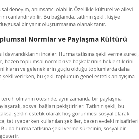
al deneyim, anımsatıcı olabilir. Özellikle kültürel ve ailevi
ını canlandırabilir. Bu bağlamda, tatlının şekli, kişiye
duygusal bir yanıt oluşturmasına olanak tanır.
 Toplumsal Normlar ve Paylaşma Kültürü
ıl davrandıklarını inceler. Hurma tatlısına şekil verme süreci,
r, bazen toplumsal normları ve başkalarının beklentilerini
şkanlıkların ve geleneklerin güçlü olduğu toplumlarda daha
ona şekil verirken, bu şekil toplumun genel estetik anlayışına
ir tercih olmanın ötesinde, aynı zamanda bir paylaşma
aylaşarak, sosyal bağları pekiştirirler. Tatlının şekli, bu
acaksa, şeklin estetik olarak hoş görünmesi sosyal olarak
ıca, tatlı yaparken kullanılan şekiller, bazen evdeki misafirleri
Bu da hurma tatlısına şekil verme sürecinin, sosyal bir
 gösterir.