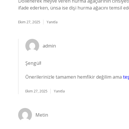
Döllenerek meyve veren hurma ağaçlarının cinsiyetler
ifade ederken, ünsa ise dişi hurma ağacını temsil ede
Ekim 27, 2025
Yanıtla
admin
Şengül!
Önerilerinizle tamamen hemfikir değilim ama
te
Ekim 27, 2025
Yanıtla
Metin