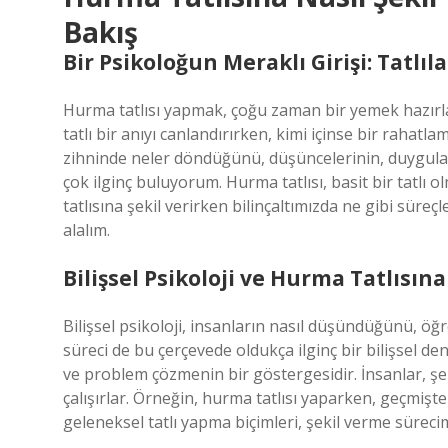
Bakış
Bir Psikoloğun Meraklı Girişi: Tatlıl
Hurma tatlısı yapmak, çoğu zaman bir yemek hazırlam
tatlı bir anıyı canlandırırken, kimi içinse bir rahatla
zihninde neler döndüğünü, düşüncelerinin, duyguları
çok ilginç buluyorum. Hurma tatlısı, basit bir tatlı 
tatlısına şekil verirken bilinçaltımızda ne gibi süreçl
alalım.
Bilişsel Psikoloji ve Hurma Tatlısın
Bilişsel psikoloji, insanların nasıl düşündüğünü, öğre
süreci de bu çerçevede oldukça ilginç bir bilişsel 
ve problem çözmenin bir göstergesidir. İnsanlar, şeki
çalışırlar. Örneğin, hurma tatlısı yaparken, geçmişte 
geleneksel tatlı yapma biçimleri, şekil verme sürecimi