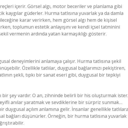
reçleri içerir. Görsel algı, motor beceriler ve planlama gibi
etik kaygılar güderler. Hurma tatlısına yuvarlak ya da damla
ileceğine karar verirken, hem görsel algı hem de kişisel
rirken, toplumun estetik anlayışını ve kendi içsel tatminini
 şekil vermenin ardında yatan karmaşıklığı gösterir.
gusal deneyimlerini anlamaya çalışır. Hurma tatlısına şekil
şebilir. Özellikle tatlılar, duygusal bağlarımızı pekiştiren,
ının şekli, tıpkı bir sanat eseri gibi, duygusal bir tepkiyi
 bir şey vardır: O an, zihninde belirli bir his oluşturmak ister
eyifli anılar yaratmak ve sevdiklerine bir sürpriz sunmak…
 duygusal açılım anlamına gelir. İnsanlar genellikle tatlılar
sal bağları düşünürler. Örneğin, bir hurma tatlısına yuvarlak
rıştırabilir.