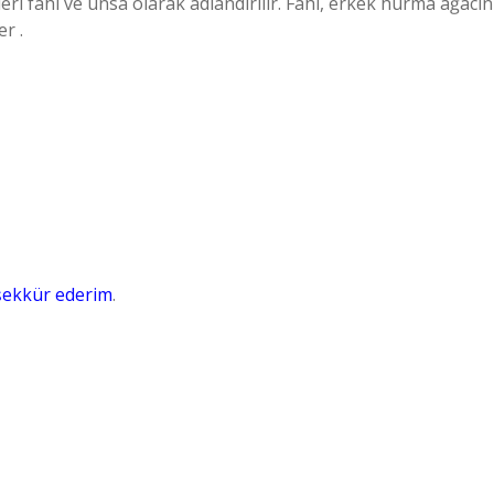
i fahl ve ünsa olarak adlandırılır. Fahl, erkek hurma ağacın
r .
şekkür ederim
.