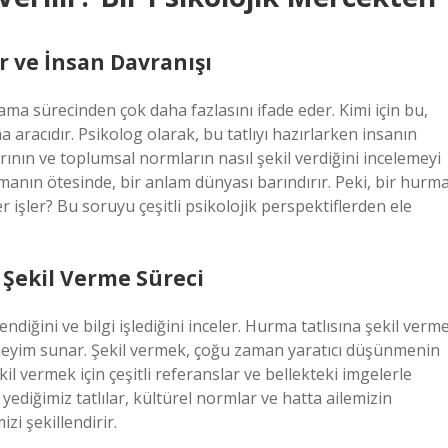
ar ve İnsan Davranışı
a sürecinden çok daha fazlasını ifade eder. Kimi için bu,
ma aracıdır. Psikolog olarak, bu tatlıyı hazırlarken insanın
nın ve toplumsal normların nasıl şekil verdiğini incelemeyi
olmanın ötesinde, bir anlam dünyası barındırır. Peki, bir hurm
er işler? Bu soruyu çeşitli psikolojik perspektiflerden ele
a Şekil Verme Süreci
ndiğini ve bilgi işlediğini inceler. Hurma tatlısına şekil verm
deneyim sunar. Şekil vermek, çoğu zaman yaratıcı düşünmenin
l vermek için çeşitli referanslar ve bellekteki imgelerle
yediğimiz tatlılar, kültürel normlar ve hatta ailemizin
zi şekillendirir.