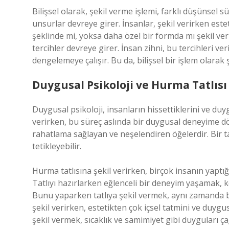
Bilişsel olarak, şekil verme işlemi, farklı düşünsel sü
unsurlar devreye girer. İnsanlar, şekil verirken est
şeklinde mi, yoksa daha özel bir formda mı şekil ver
tercihler devreye girer. İnsan zihni, bu tercihleri ve
dengelemeye çalışır. Bu da, bilişsel bir işlem olarak
Duygusal Psikoloji ve Hurma Tatlısı
Duygusal psikoloji, insanların hissettiklerini ve duy
verirken, bu süreç aslında bir duygusal deneyime dönü
rahatlama sağlayan ve neşelendiren öğelerdir. Bir tatl
tetikleyebilir.
Hurma tatlısına şekil verirken, birçok insanın yaptığı
Tatlıyı hazırlarken eğlenceli bir deneyim yaşamak, k
Bunu yaparken tatlıya şekil vermek, aynı zamanda bir
şekil verirken, estetikten çok içsel tatmini ve duygu
şekil vermek, sıcaklık ve samimiyet gibi duyguları çağ