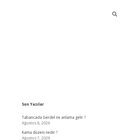
Sidebar
Son Yazılar
ilbet
betci
Betexper giriş adresi
https://www.betexper.xyz
Tabancada Gerdel ne anlama gelir ?
Ağustos 8, 2026
Kama düzeni nedir ?
Ağustos 7, 2026