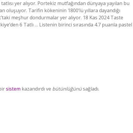
m tatlısı yer alıyor. Portekiz mutfağından dünyaya yayılan bu
dan oluşuyor. Tarifin kökeninin 1800’lü yıllara dayandığı
lık’taki meşhur dondurmalar yer alıyor. 18 Kas 2024 Taste
rkiye’den 6 Tatlı … Listenin birinci sırasında 4.7 puanla pastel
bir
sistem
kazandırdı ve
bütünlüğünü
sağladı.