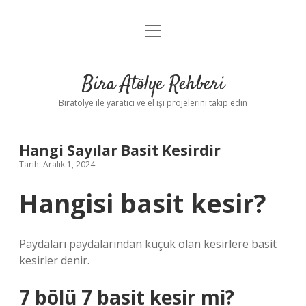
menüyü
Anasayfa
aç
Gizlilik Politikası
Bira Atölye Rehberi
Yasal Uyarı
Biratolye ile yaratıcı ve el işi projelerini takip edin
Hangi Sayılar Basit Kesirdir
Tarih: Aralık 1, 2024
Hangisi basit kesir?
Paydaları paydalarından küçük olan kesirlere basit
kesirler denir.
7 bölü 7 basit kesir mi?