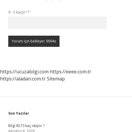
9 - 5 kaçtır?
*
https://ucuzabilgi.com
https://eeee.com.tr
https://aladan.com.tr
Sitemap
Sidebar
Son Yazılar
Bilgi IELTS kaç istiyor ?
Ağustos 6, 2026