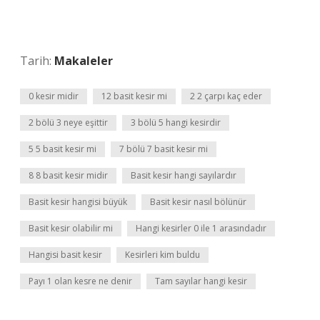
Tarih:
Makaleler
0 kesir midir
12 basit kesir mi
2 2 çarpı kaç eder
2 bölü 3 neye eşittir
3 bölü 5 hangi kesirdir
5 5 basit kesir mi
7 bölü 7 basit kesir mi
8 8 basit kesir midir
Basit kesir hangi sayılardır
Basit kesir hangisi büyük
Basit kesir nasıl bölünür
Basit kesir olabilir mi
Hangi kesirler 0 ile 1 arasındadır
Hangisi basit kesir
Kesirleri kim buldu
Payı 1 olan kesre ne denir
Tam sayılar hangi kesir