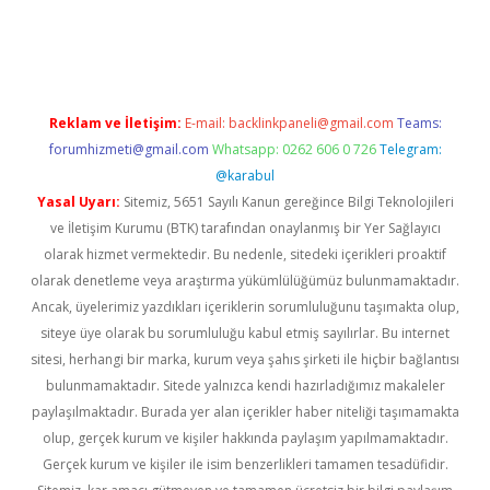
ttps://www.betexper.xyz/
betci.co
betci giriş
elexbetgiris.org
h
Reklam ve İletişim:
E-mail:
backlinkpaneli@gmail.com
Teams:
forumhizmeti@gmail.com
Whatsapp: 0262 606 0 726
Telegram:
@karabul
Yasal Uyarı:
Sitemiz, 5651 Sayılı Kanun gereğince Bilgi Teknolojileri
ve İletişim Kurumu (BTK) tarafından onaylanmış bir Yer Sağlayıcı
olarak hizmet vermektedir. Bu nedenle, sitedeki içerikleri proaktif
olarak denetleme veya araştırma yükümlülüğümüz bulunmamaktadır.
Ancak, üyelerimiz yazdıkları içeriklerin sorumluluğunu taşımakta olup,
siteye üye olarak bu sorumluluğu kabul etmiş sayılırlar. Bu internet
sitesi, herhangi bir marka, kurum veya şahıs şirketi ile hiçbir bağlantısı
bulunmamaktadır. Sitede yalnızca kendi hazırladığımız makaleler
paylaşılmaktadır. Burada yer alan içerikler haber niteliği taşımamakta
olup, gerçek kurum ve kişiler hakkında paylaşım yapılmamaktadır.
Gerçek kurum ve kişiler ile isim benzerlikleri tamamen tesadüfidir.