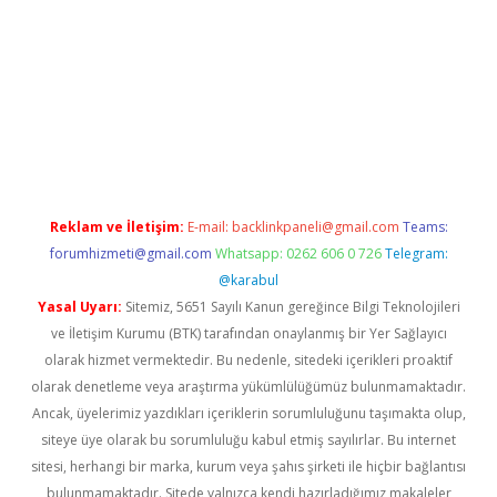
.xyz/
betci.co
betci giriş
elexbetgiris.org
hiltonbet güncel
Reklam ve İletişim:
E-mail:
backlinkpaneli@gmail.com
Teams:
forumhizmeti@gmail.com
Whatsapp: 0262 606 0 726
Telegram:
@karabul
Yasal Uyarı:
Sitemiz, 5651 Sayılı Kanun gereğince Bilgi Teknolojileri
ve İletişim Kurumu (BTK) tarafından onaylanmış bir Yer Sağlayıcı
olarak hizmet vermektedir. Bu nedenle, sitedeki içerikleri proaktif
olarak denetleme veya araştırma yükümlülüğümüz bulunmamaktadır.
Ancak, üyelerimiz yazdıkları içeriklerin sorumluluğunu taşımakta olup,
siteye üye olarak bu sorumluluğu kabul etmiş sayılırlar. Bu internet
sitesi, herhangi bir marka, kurum veya şahıs şirketi ile hiçbir bağlantısı
bulunmamaktadır. Sitede yalnızca kendi hazırladığımız makaleler