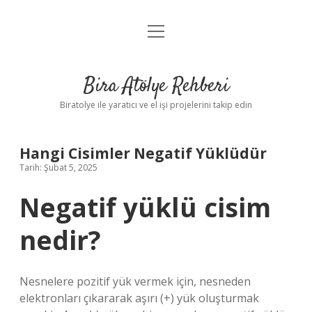
menüyü
Anasayfa
aç
Gizlilik Politikası
Bira Atölye Rehberi
Yasal Uyarı
Biratolye ile yaratıcı ve el işi projelerini takip edin
Hangi Cisimler Negatif Yüklüdür
Tarih: Şubat 5, 2025
Negatif yüklü cisim
nedir?
Nesnelere pozitif yük vermek için, nesneden
elektronları çıkararak aşırı (+) yük oluşturmak