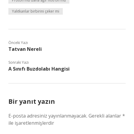
Proton mu daha ağır nötron mu
Yalıtkanlar birbirini çeker mi
Önceki Yazı
Tatvan Nereli
Sonraki Yazı
A Sınıfı Buzdolabı Hangisi
Bir yanıt yazın
E-posta adresiniz yayınlanmayacak.
Gerekli alanlar
*
ile işaretlenmişlerdir