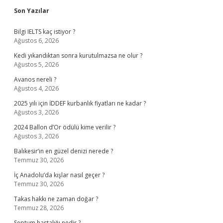
Sidebar
Son Yazılar
Bilgi IELTS kaç istiyor ?
Ağustos 6, 2026
Kedi yıkandıktan sonra kurutulmazsa ne olur ?
Ağustos 5, 2026
Avanos nereli ?
Ağustos 4, 2026
2025 yılı için İDDEF kurbanlık fiyatları ne kadar ?
Ağustos 3, 2026
2024 Ballon d’Or ödülü kime verilir ?
Ağustos 3, 2026
Balıkesir’in en güzel denizi nerede ?
Temmuz 30, 2026
İç Anadolu’da kışlar nasıl geçer ?
Temmuz 30, 2026
Takas hakkı ne zaman doğar ?
Temmuz 28, 2026
Septum hastalığı nedir ?