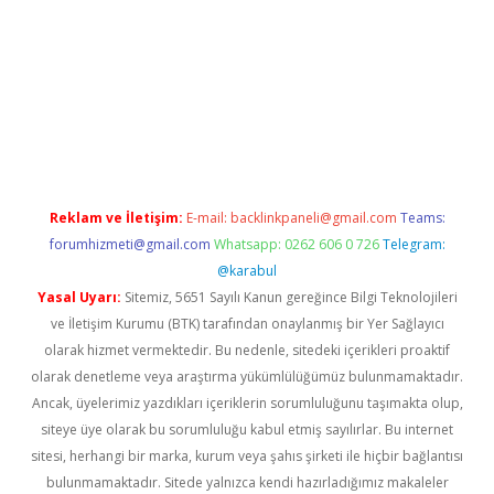
xper.xyz/
betci.co
betci giriş
elexbetgiris.org
hiltonbet güncel
Reklam ve İletişim:
E-mail:
backlinkpaneli@gmail.com
Teams:
forumhizmeti@gmail.com
Whatsapp: 0262 606 0 726
Telegram:
@karabul
Yasal Uyarı:
Sitemiz, 5651 Sayılı Kanun gereğince Bilgi Teknolojileri
ve İletişim Kurumu (BTK) tarafından onaylanmış bir Yer Sağlayıcı
olarak hizmet vermektedir. Bu nedenle, sitedeki içerikleri proaktif
olarak denetleme veya araştırma yükümlülüğümüz bulunmamaktadır.
Ancak, üyelerimiz yazdıkları içeriklerin sorumluluğunu taşımakta olup,
siteye üye olarak bu sorumluluğu kabul etmiş sayılırlar. Bu internet
sitesi, herhangi bir marka, kurum veya şahıs şirketi ile hiçbir bağlantısı
bulunmamaktadır. Sitede yalnızca kendi hazırladığımız makaleler