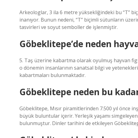
Arkeologlar, 3 ila 6 metre yüksekliğindeki bu “T” biç
inanıyor. Bunun nedeni, “T” biçimli sütunların üzerin
tasvirleri ve soyut semboller de işlenmiştir.
Göbeklitepe’de neden hayvan
5. Taş üzerine kabartma olarak oyulmuş hayvan figü
o dönemin insanlarının sanatsal bilgi ve yetenekler
kabartmaları bulunmaktadır.
Göbeklitepe neden bu kada
Göbeklitepe, Mısır piramitlerinden 7.500 yıl önce inşa
büyük buluntular içerir. Yerleşik yaşamı simgeleyen 
bulunmuştur. Dinler tarihini de etkileyen Göbeklitepe