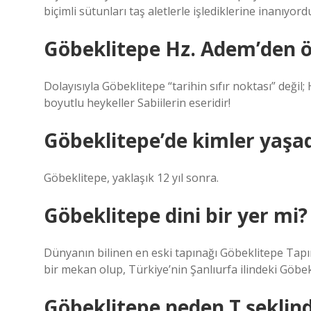
biçimli sütunları taş aletlerle işlediklerine inanıyord
Göbeklitepe Hz. Adem’den 
Dolayısıyla Göbeklitepe “tarihin sıfır noktası” deği
boyutlu heykeller Sabiilerin eseridir!
Göbeklitepe’de kimler yaşad
Göbeklitepe, yaklaşık 12 yıl sonra.
Göbeklitepe dini bir yer mi?
Dünyanın bilinen en eski tapınağı Göbeklitepe Tapına
bir mekan olup, Türkiye’nin Şanlıurfa ilindeki Göbek
Göbeklitepe neden T şeklin