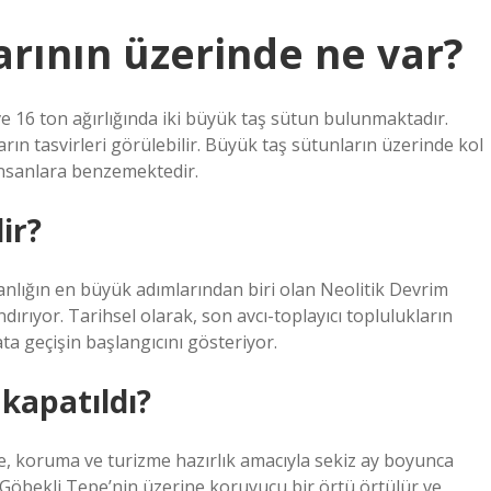
arının üzerinde ne var?
ve 16 ton ağırlığında iki büyük taş sütun bulunmaktadır.
ın tasvirleri görülebilir. Büyük taş sütunların üzerinde kol
insanlara benzemektedir.
ir?
anlığın en büyük adımlarından biri olan Neolitik Devrim
ndırıyor. Tarihsel olarak, son avcı-toplayıcı toplulukların
ta geçişin başlangıcını gösteriyor.
kapatıldı?
e, koruma ve turizme hazırlık amacıyla sekiz ay boyunca
a Göbekli Tepe’nin üzerine koruyucu bir örtü örtülür ve