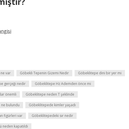
mıştır?
angisi
 ne var
Göbekli Tepenin Gizemi Nedir
Göbeklitepe dini bir yer mi
pe gerçeği nedir
Göbeklitepe Hz Ademden önce mi
dar önemli
Göbeklitepe neden T şeklinde
 ne bulundu
Göbeklitepede kimler yaşadı
 figürleri var
Göbeklitepedeki sır nedir
ü neden kapatıldı