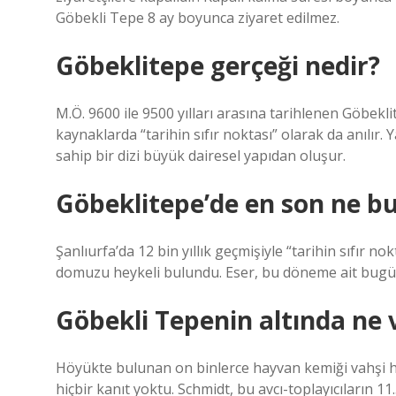
Göbekli Tepe 8 ay boyunca ziyaret edilmez.
Göbeklitepe gerçeği nedir?
M.Ö. 9600 ile 9500 yılları arasına tarihlenen Göbekli
kaynaklarda “tarihin sıfır noktası” olarak da anılır.
sahip bir dizi büyük dairesel yapıdan oluşur.
Göbeklitepe’de en son ne b
Şanlıurfa’da 12 bin yıllık geçmişiyle “tarihin sıfır n
domuzu heykeli bulundu. Eser, bu döneme ait bugüne
Göbekli Tepenin altında ne 
Höyükte bulunan on binlerce hayvan kemiği vahşi hayv
hiçbir kanıt yoktu. Schmidt, bu avcı-toplayıcıların 1