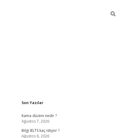
Sidebar
Son Yazılar
ilbet
betci
Betexper giriş adresi
https://www.betexper.x
Kama düzeni nedir ?
Ağustos 7, 2026
Bilgi IELTS kaç istiyor ?
Ağustos 6, 2026