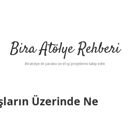
Bira Atölye Rehberi
Biratolye ile yaratıcı ve el işi projelerini takip edin
şların Üzerinde Ne