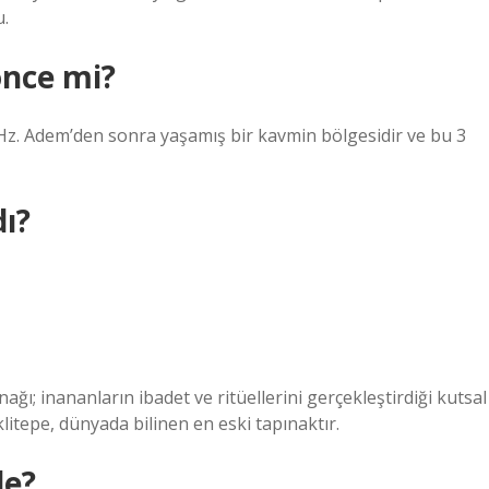
u.
önce mi?
l; Hz. Adem’den sonra yaşamış bir kavmin bölgesidir ve bu 3
ı?
ğı; inananların ibadet ve ritüellerini gerçekleştirdiği kutsal
litepe, dünyada bilinen en eski tapınaktır.
de?