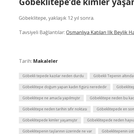
Göbeklitepe’de kimler yaşa
Göbeklitepe, yaklaşık 12 yıl sonra.
Tavsiyeli Bağlantılar:
Osmanlıya Katılan Ilk Beylik H
Tarih:
Makaleler
Göbekli tepede kazılar neden durdu
Göbekli Tepenin altında
Göbeklitepe doğum yapan kadın figürü nerededir
Göbeklite
Göbeklitepe ne amacla yapılmıştır
Göbeklitepe neden bu ka
Göbeklitepe neden tarihin sıfır noktası
Göbeklitepede en son
Göbeklitepede kimler yaşamıştır
Göbeklitepede neden hayvan
Göbeklitepenin taşlarının üzerinde ne var
Göbeklitepenin üst