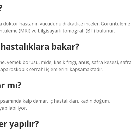
?
a doktor hastanın vücudunu dikkatlice inceler. Görüntüleme
ntüleme (MRI) ve bilgisayarlı tomografi (BT) bulunur.
 hastalıklara bakar?
me, yemek borusu, mide, kasık fıtığı, anüs, safra kesesi, safr
e laparoskopik cerrahi işlemlerini kapsamaktadır.
ar mı?
psamında kalp damar, iç hastalıkları, kadın doğum,
apılabiliyor.
er yapılır?