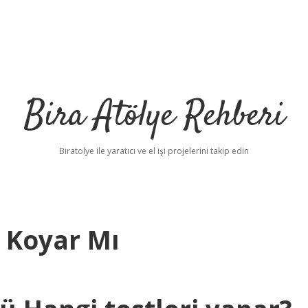
Bira Atölye Rehberi
Biratolye ile yaratıcı ve el işi projelerini takip edin
s Koyar Mı