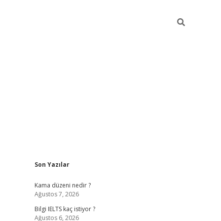
Sidebar
Son Yazılar
ilbet
betci
Betexper giriş adresi
https://www.betexper.xy
Kama düzeni nedir ?
Ağustos 7, 2026
Bilgi IELTS kaç istiyor ?
Ağustos 6, 2026