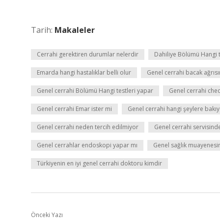
Tarih:
Makaleler
Cerrahi gerektiren durumlar nelerdir
Dahiliye Bölümü Hangi t
Emarda hangi hastalıklar belli olur
Genel cerrahi bacak ağrıs
Genel cerrahi Bölümü Hangi testleri yapar
Genel cerrahi che
Genel cerrahi Emar ister mi
Genel cerrahi hangi şeylere bakı
Genel cerrahi neden tercih edilmiyor
Genel cerrahi servisinde
Genel cerrahlar endoskopi yapar mı
Genel sağlık muayenesin
Türkiyenin en iyi genel cerrahi doktoru kimdir
Önceki Yazı