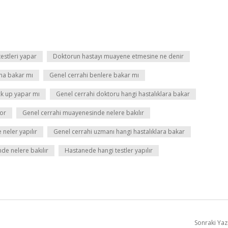
estleri yapar
Doktorun hastayı muayene etmesine ne denir
ına bakar mı
Genel cerrahi benlere bakar mı
ck up yapar mı
Genel cerrahi doktoru hangi hastalıklara bakar
yor
Genel cerrahi muayenesinde nelere bakılır
 neler yapılır
Genel cerrahi uzmanı hangi hastalıklara bakar
de nelere bakılır
Hastanede hangi testler yapılır
Sonraki Yaz