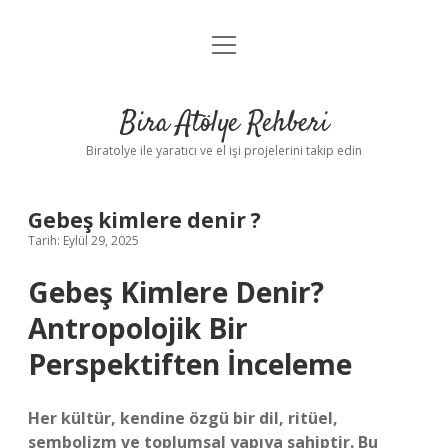
menüyü
Anasayfa
aç
Gizlilik Politikası
Bira Atölye Rehberi
Yasal Uyarı
Biratolye ile yaratıcı ve el işi projelerini takip edin
Gebeş kimlere denir ?
Tarih: Eylül 29, 2025
Gebeş Kimlere Denir?
Antropolojik Bir
Perspektiften İnceleme
Her kültür, kendine özgü bir dil, ritüel,
sembolizm ve toplumsal yapıya sahiptir. Bu