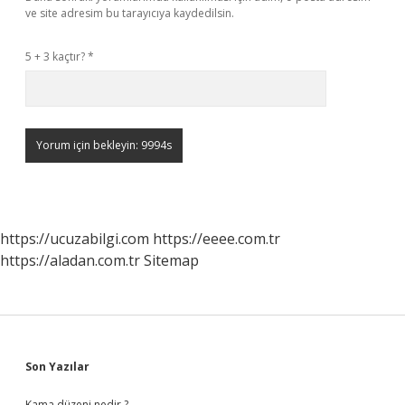
ve site adresim bu tarayıcıya kaydedilsin.
5 + 3 kaçtır?
*
https://ucuzabilgi.com
https://eeee.com.tr
https://aladan.com.tr
Sitemap
Sidebar
Son Yazılar
Kama düzeni nedir ?