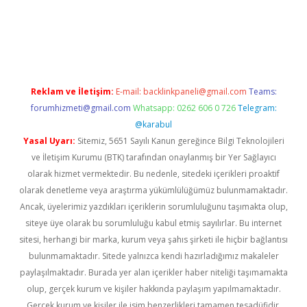
per.xyz/
betci.co
betci giriş
elexbetgiris.org
hiltonbet güncel
Reklam ve İletişim:
E-mail:
backlinkpaneli@gmail.com
Teams:
forumhizmeti@gmail.com
Whatsapp: 0262 606 0 726
Telegram:
@karabul
Yasal Uyarı:
Sitemiz, 5651 Sayılı Kanun gereğince Bilgi Teknolojileri
ve İletişim Kurumu (BTK) tarafından onaylanmış bir Yer Sağlayıcı
olarak hizmet vermektedir. Bu nedenle, sitedeki içerikleri proaktif
olarak denetleme veya araştırma yükümlülüğümüz bulunmamaktadır.
Ancak, üyelerimiz yazdıkları içeriklerin sorumluluğunu taşımakta olup,
siteye üye olarak bu sorumluluğu kabul etmiş sayılırlar. Bu internet
sitesi, herhangi bir marka, kurum veya şahıs şirketi ile hiçbir bağlantısı
bulunmamaktadır. Sitede yalnızca kendi hazırladığımız makaleler
paylaşılmaktadır. Burada yer alan içerikler haber niteliği taşımamakta
olup, gerçek kurum ve kişiler hakkında paylaşım yapılmamaktadır.
Gerçek kurum ve kişiler ile isim benzerlikleri tamamen tesadüfidir.