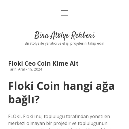
menüyü
Anasayfa
aç
Gizlilik Politikası
Bira Atölye Rehberi
Yasal Uyarı
Biratolye ile yaratıcı ve el işi projelerini takip edin
Floki Ceo Coin Kime Ait
Tarih: Aralık 19, 2024
Floki Coin hangi ağa
bağlı?
FLOKI, Floki Inu, topluluğu tarafından yönetilen
merkezi olmayan bir projedir ve topluluğunun