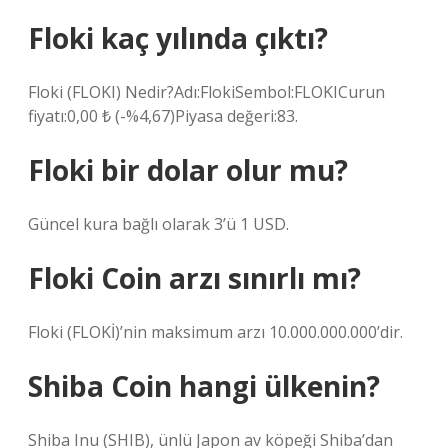
Floki kaç yılında çıktı?
Floki (FLOKI) Nedir?Adı:FlokiSembol:FLOKICurun
fiyatı:0,00 ₺ (-%4,67)Piyasa değeri:83.
Floki bir dolar olur mu?
Güncel kura bağlı olarak 3’ü 1 USD.
Floki Coin arzı sınırlı mı?
Floki (FLOKİ)’nin maksimum arzı 10.000.000.000’dir.
Shiba Coin hangi ülkenin?
Shiba Inu (SHIB), ünlü Japon av köpeği Shiba’dan