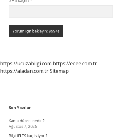
5 + 3 kaçtır?
*
https://ucuzabilgi.com
https://eeee.com.tr
https://aladan.com.tr
Sitemap
Sidebar
Son Yazılar
Kama düzeni nedir ?
Ağustos 7, 2026
Bilgi IELTS kaç istiyor ?