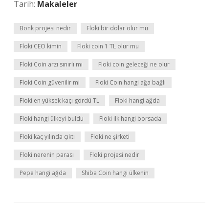
Tarih:
Makaleler
Bonk projesi nedir
Floki bir dolar olur mu
Floki CEO kimin
Floki coin 1 TL olur mu
Floki Coin arzı sınırlı mı
Floki coin geleceği ne olur
Floki Coin güvenilir mi
Floki Coin hangi ağa bağlı
Floki en yüksek kaçı gördü TL
Floki hangi ağda
Floki hangi ülkeyi buldu
Floki ilk hangi borsada
Floki kaç yılında çıktı
Floki ne şirketi
Floki nerenin parası
Floki projesi nedir
Pepe hangi ağda
Shiba Coin hangi ülkenin