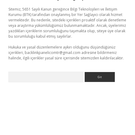
Sitemiz, 5651 Sayılı Kanun gereğince Bilgi Teknolojileri ve İletişim
Kurumu (BTK) tarafından onaylanmış bir Yer Sağlayıcı olarak hizmet
vermektedir. Bu nedenle, sitedeki içerikleri proaktif olarak denetleme
veya araştırma yükümlülüğümüz bulunmamaktadır. Ancak, üyelerimiz
yazdıkları içeriklerin sorumluluğunu taşımakta olup, siteye üye olarak
bu sorumluluğu kabul etmiş sayılırlar.
Hukuka ve yasal düzenlemelere aykırı olduğunu düşündüğünüz
içerikleri,
backlinkpanelicomtr@gmail.com
adresine bildirmeniz
halinde, ilgili içerikler yasal süre içerisinde sitemizden kaldırılacaktır.
Arama
er.xyz/
betci.co
betci giriş
elexbetgiris.org
hiltonbet güncel