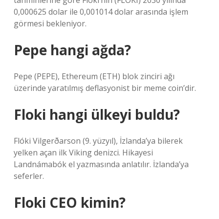
tahminlerine göre Floki’nin (FLOKI) 2030 yılında
0,000625 dolar ile 0,001014 dolar arasında işlem
görmesi bekleniyor.
Pepe hangi ağda?
Pepe (PEPE), Ethereum (ETH) blok zinciri ağı
üzerinde yaratılmış deflasyonist bir meme coin’dir.
Floki hangi ülkeyi buldu?
Flóki Vilgerðarson (9. yüzyıl), İzlanda’ya bilerek
yelken açan ilk Viking denizci. Hikayesi
Landnámabók el yazmasında anlatılır. İzlanda’ya
seferler.
Floki CEO kimin?