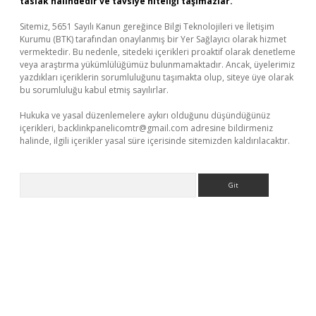
taslak halindedir ve tavsiye niteliği taşımazlar.
Sitemiz, 5651 Sayılı Kanun gereğince Bilgi Teknolojileri ve İletişim
Kurumu (BTK) tarafından onaylanmış bir Yer Sağlayıcı olarak hizmet
vermektedir. Bu nedenle, sitedeki içerikleri proaktif olarak denetleme
veya araştırma yükümlülüğümüz bulunmamaktadır. Ancak, üyelerimiz
yazdıkları içeriklerin sorumluluğunu taşımakta olup, siteye üye olarak
bu sorumluluğu kabul etmiş sayılırlar.
Hukuka ve yasal düzenlemelere aykırı olduğunu düşündüğünüz
içerikleri,
backlinkpanelicomtr@gmail.com
adresine bildirmeniz
halinde, ilgili içerikler yasal süre içerisinde sitemizden kaldırılacaktır.
Arama
.xyz/
betci.co
betci giriş
elexbetgiris.org
hiltonbet güncel