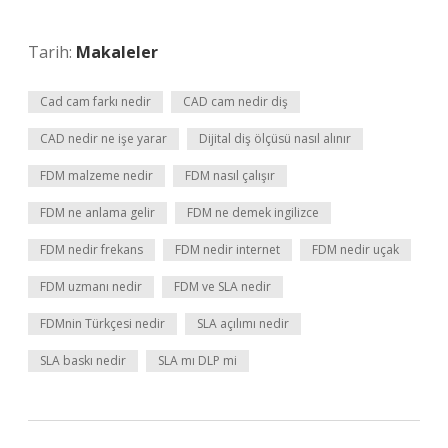
Tarih:
Makaleler
Cad cam farkı nedir
CAD cam nedir diş
CAD nedir ne işe yarar
Dijital diş ölçüsü nasıl alınır
FDM malzeme nedir
FDM nasıl çalışır
FDM ne anlama gelir
FDM ne demek ingilizce
FDM nedir frekans
FDM nedir internet
FDM nedir uçak
FDM uzmanı nedir
FDM ve SLA nedir
FDMnin Türkçesi nedir
SLA açılımı nedir
SLA baskı nedir
SLA mı DLP mi