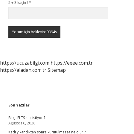
5 + 3 kaçtır?
*
https://ucuzabilgi.com
https://eeee.com.tr
https://aladan.com.tr
Sitemap
Sidebar
Son Yazılar
Bilgi IELTS kaç istiyor ?
Ağustos 6, 2026
Kedi yıkandıktan sonra kurutulmazsa ne olur ?