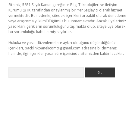
Sitemiz, 5651 Sayılı Kanun gereğince Bilgi Teknolojileri ve İletişim
Kurumu (BTK) tarafından onaylanmış bir Yer Sağlayıcı olarak hizmet
vermektedir. Bu nedenle, sitedeki içerikleri proaktif olarak denetleme
veya araştırma yükümlülüğümüz bulunmamaktadır. Ancak, üyelerimiz
yazdıkları içeriklerin sorumluluğunu taşımakta olup, siteye üye olarak
bu sorumluluğu kabul etmiş sayılırlar.
Hukuka ve yasal düzenlemelere aykırı olduğunu düşündüğünüz
içerikleri,
backlinkpanelicomtr@gmail.com
adresine bildirmeniz
halinde, ilgili içerikler yasal süre içerisinde sitemizden kaldırılacaktır.
Arama
er.xyz/
betci.co
betci giriş
elexbetgiris.org
hiltonbet güncel