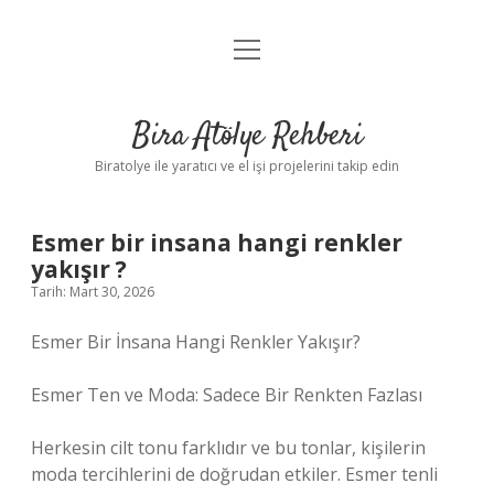
menüyü
Anasayfa
aç
Gizlilik Politikası
Bira Atölye Rehberi
Yasal Uyarı
Biratolye ile yaratıcı ve el işi projelerini takip edin
Esmer bir insana hangi renkler
yakışır ?
Tarih: Mart 30, 2026
Esmer Bir İnsana Hangi Renkler Yakışır?
Esmer Ten ve Moda: Sadece Bir Renkten Fazlası
Herkesin cilt tonu farklıdır ve bu tonlar, kişilerin
moda tercihlerini de doğrudan etkiler. Esmer tenli