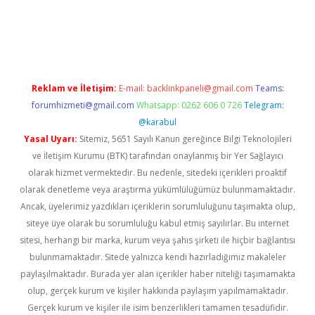
r.xyz/
betci.co
betci giriş
elexbetgiris.org
hiltonbet güncel
Reklam ve İletişim:
E-mail:
backlinkpaneli@gmail.com
Teams:
forumhizmeti@gmail.com
Whatsapp: 0262 606 0 726
Telegram:
@karabul
Yasal Uyarı:
Sitemiz, 5651 Sayılı Kanun gereğince Bilgi Teknolojileri
ve İletişim Kurumu (BTK) tarafından onaylanmış bir Yer Sağlayıcı
olarak hizmet vermektedir. Bu nedenle, sitedeki içerikleri proaktif
olarak denetleme veya araştırma yükümlülüğümüz bulunmamaktadır.
Ancak, üyelerimiz yazdıkları içeriklerin sorumluluğunu taşımakta olup,
siteye üye olarak bu sorumluluğu kabul etmiş sayılırlar. Bu internet
sitesi, herhangi bir marka, kurum veya şahıs şirketi ile hiçbir bağlantısı
bulunmamaktadır. Sitede yalnızca kendi hazırladığımız makaleler
paylaşılmaktadır. Burada yer alan içerikler haber niteliği taşımamakta
olup, gerçek kurum ve kişiler hakkında paylaşım yapılmamaktadır.
Gerçek kurum ve kişiler ile isim benzerlikleri tamamen tesadüfidir.