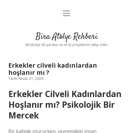
menüyü
Anasayfa
aç
Gizlilik Politikası
Bira Atölye Rehberi
Yasal Uyarı
Biratolye ile yaratıcı ve el işi projelerini takip edin
Erkekler cilveli kadınlardan
hoşlanır mı ?
Tarih: Nisan 21, 2026
Erkekler Cilveli Kadınlardan
Hoşlanır mı? Psikolojik Bir
Mercek
Bir kafede otururken, çevremdeki insan