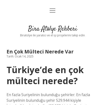
menüyü
Anasayfa
aç
Gizlilik Politikası
Bira Atölye Rehberi
Yasal Uyarı
Biratolye ile yaratıcı ve el işi projelerini takip edin
En Çok Mülteci Nerede Var
Tarih: Ocak 14, 2025
Türkiye’de en çok
mülteci nerede?
En fazla Suriyelinin bulunduğu şehirler: En fazla
Suriyelinin bulunduğu şehir 529.944 kişiyle