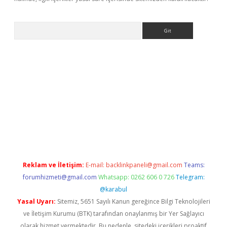
Arama
.xyz/
betci.co
betci giriş
elexbetgiris.org
hiltonbet güncel
Reklam ve İletişim:
E-mail:
backlinkpaneli@gmail.com
Teams:
forumhizmeti@gmail.com
Whatsapp: 0262 606 0 726
Telegram:
@karabul
Yasal Uyarı:
Sitemiz, 5651 Sayılı Kanun gereğince Bilgi Teknolojileri
ve İletişim Kurumu (BTK) tarafından onaylanmış bir Yer Sağlayıcı
olarak hizmet vermektedir. Bu nedenle, sitedeki içerikleri proaktif