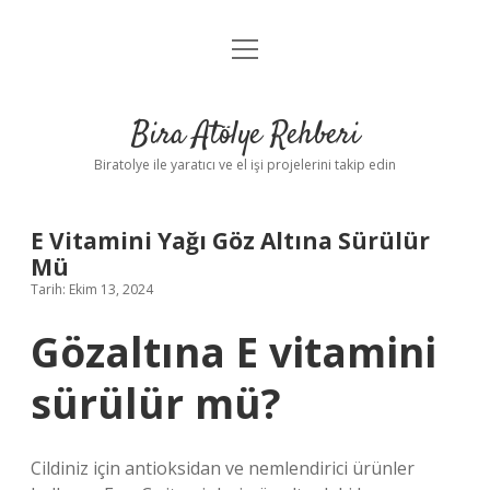
menüyü
Anasayfa
aç
Gizlilik Politikası
Bira Atölye Rehberi
Yasal Uyarı
Biratolye ile yaratıcı ve el işi projelerini takip edin
E Vitamini Yağı Göz Altına Sürülür
Mü
Tarih: Ekim 13, 2024
Gözaltına E vitamini
sürülür mü?
Cildiniz için antioksidan ve nemlendirici ürünler