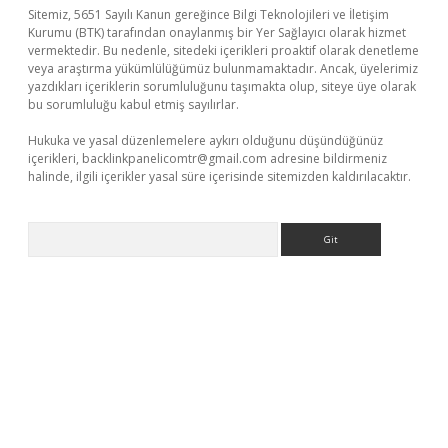
Sitemiz, 5651 Sayılı Kanun gereğince Bilgi Teknolojileri ve İletişim
Kurumu (BTK) tarafından onaylanmış bir Yer Sağlayıcı olarak hizmet
vermektedir. Bu nedenle, sitedeki içerikleri proaktif olarak denetleme
veya araştırma yükümlülüğümüz bulunmamaktadır. Ancak, üyelerimiz
yazdıkları içeriklerin sorumluluğunu taşımakta olup, siteye üye olarak
bu sorumluluğu kabul etmiş sayılırlar.
Hukuka ve yasal düzenlemelere aykırı olduğunu düşündüğünüz
içerikleri,
backlinkpanelicomtr@gmail.com
adresine bildirmeniz
halinde, ilgili içerikler yasal süre içerisinde sitemizden kaldırılacaktır.
Arama
z/
betci.co
betci giriş
elexbetgiris.org
hiltonbet güncel