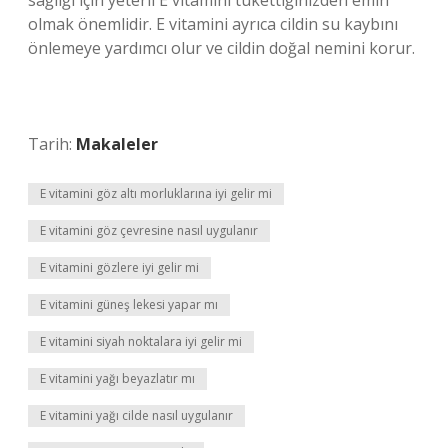
sağlığı için yeterli E vitamini tükettiğinizden emin
olmak önemlidir. E vitamini ayrıca cildin su kaybını
önlemeye yardımcı olur ve cildin doğal nemini korur.
Tarih:
Makaleler
E vitamini göz altı morluklarına iyi gelir mi
E vitamini göz çevresine nasıl uygulanır
E vitamini gözlere iyi gelir mi
E vitamini güneş lekesi yapar mı
E vitamini siyah noktalara iyi gelir mi
E vitamini yağı beyazlatır mı
E vitamini yağı cilde nasıl uygulanır