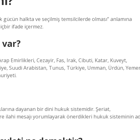
ni?
 gücün halkta ve seçilmiş temsilcilerde olması” anlamına
hiçbir ifade içermez.
 var?
rap Emirlikleri, Cezayir, Fas, Irak, Cibuti, Katar, Kuveyt,
uriye, Suudi Arabistan, Tunus, Türkiye, Umman, Ürdün, Yeme
riyeti.
arına dayanan bir dini hukuk sistemidir. Şeriat,
 ilahi mesajı yorumlayarak önerdikleri hukuk sisteminin ad