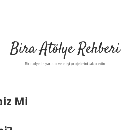
Bira Atölye Rehberi
Biratolye ile yaratıcı ve el işi projelerini takip edin
iz Mi