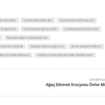
 ne demektir
Cumhuriyet nedir dini
Cumhuriyet nedir kısa söz
ne getiriyor
Cumhuriyetçi görüş nedir
Cumhuriyetin amacı nedir
Kaç tane İslam Cumhuriyeti var
esini kim kaldırdı
Saltanat İslama uygun mu
Şeriat yönetim şekli mi
kiye bir İslam ülkesi mi
Türkiye Cumhuriyeti bir İslam devleti midir
Sonraki Yaz
Ağaç Dikmek Erozyonu Önler M