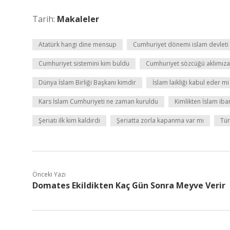
Tarih:
Makaleler
Atatürk hangi dine mensup
Cumhuriyet dönemi islam devleti
Cumhuriyet sistemini kim buldu
Cumhuriyet sözcüğü aklımıza 
Dünya İslam Birliği Başkanı kimdir
İslam laikliği kabul eder mi
Kars İslam Cumhuriyeti ne zaman kuruldu
Kimlikten İslam ibar
Şeriatı ilk kim kaldırdı
Şeriatta zorla kapanma var mı
Tür
Önceki Yazı
Domates Ekildikten Kaç Gün Sonra Meyve Verir