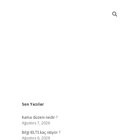
Sidebar
Son Yazılar
ilbet
betci
Betexper giriş adresi
https://www.betexper.xyz
Kama düzeni nedir ?
Ağustos 7, 2026
Bilgi IELTS kaç istiyor ?
Ağustos 6, 2026