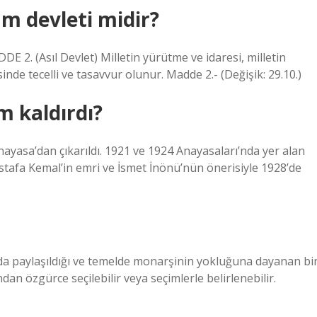
am devleti midir?
E 2. (Asıl Devlet) Milletin yürütme ve idaresi, milletin
nde tecelli ve tasavvur olunur. Madde 2.- (Değişik: 29.10.)
m kaldırdı?
Anayasa’dan çıkarıldı. 1921 ve 1924 Anayasaları’nda yer alan
ustafa Kemal’in emri ve İsmet İnönü’nün önerisiyle 1928’de
nda paylaşıldığı ve temelde monarşinin yokluğuna dayanan bi
an özgürce seçilebilir veya seçimlerle belirlenebilir.