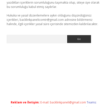
yazdıkları içeriklerin sorumluluğunu taşımakta olup, siteye üye olarak
bu sorumluluğu kabul etmiş sayılırlar.
Hukuka ve yasal düzenlemelere aykırı olduğunu düşündüğünüz
içerikleri,
backlinkpanelicomtr@gmail.com
adresine bildirmeniz
halinde, ilgili içerikler yasal süre içerisinde sitemizden kaldırılacaktır.
Arama
er.xyz/
betci.co
betci giriş
elexbetgiris.org
hiltonbet güncel
Reklam ve İletişim:
E-mail:
backlinkpaneli@gmail.com
Teams: