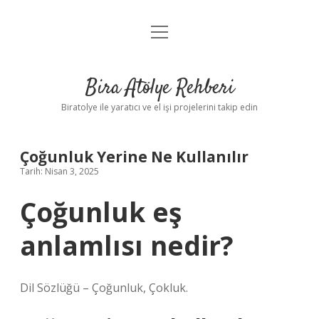
menüyü
Anasayfa
aç
Gizlilik Politikası
Bira Atölye Rehberi
Yasal Uyarı
Biratolye ile yaratıcı ve el işi projelerini takip edin
Çoğunluk Yerine Ne Kullanılır
Tarih: Nisan 3, 2025
Çoğunluk eş
anlamlısı nedir?
Dil Sözlüğü – Çoğunluk, Çokluk.