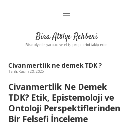
menüyü
Anasayfa
aç
Gizlilik Politikası
Bira Atölye Rehberi
Yasal Uyarı
Biratolye ile yaratıcı ve el işi projelerini takip edin
Civanmertlik ne demek TDK ?
Tarih: Kasım 20, 2025
Civanmertlik Ne Demek
TDK? Etik, Epistemoloji ve
Ontoloji Perspektiflerinden
Bir Felsefi İnceleme