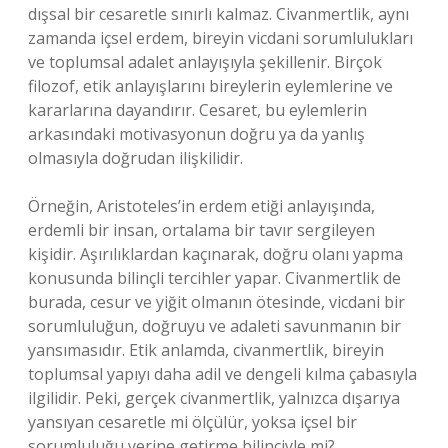
dışsal bir cesaretle sınırlı kalmaz. Civanmertlik, aynı
zamanda içsel erdem, bireyin vicdani sorumlulukları
ve toplumsal adalet anlayışıyla şekillenir. Birçok
filozof, etik anlayışlarını bireylerin eylemlerine ve
kararlarına dayandırır. Cesaret, bu eylemlerin
arkasındaki motivasyonun doğru ya da yanlış
olmasıyla doğrudan ilişkilidir.
Örneğin, Aristoteles’in erdem etiği anlayışında,
erdemli bir insan, ortalama bir tavır sergileyen
kişidir. Aşırılıklardan kaçınarak, doğru olanı yapma
konusunda bilinçli tercihler yapar. Civanmertlik de
burada, cesur ve yiğit olmanın ötesinde, vicdani bir
sorumluluğun, doğruyu ve adaleti savunmanın bir
yansımasıdır. Etik anlamda, civanmertlik, bireyin
toplumsal yapıyı daha adil ve dengeli kılma çabasıyla
ilgilidir. Peki, gerçek civanmertlik, yalnızca dışarıya
yansıyan cesaretle mi ölçülür, yoksa içsel bir
sorumluluğu yerine getirme bilinciyle mi?