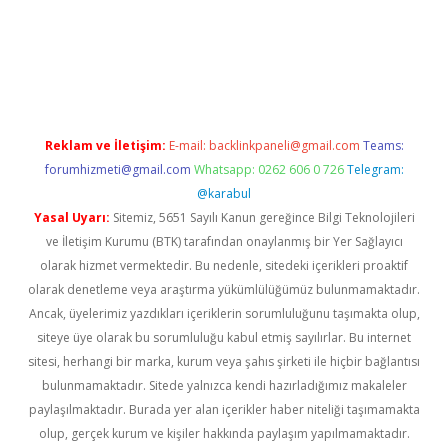
er.xyz/
betci.co
betci giriş
elexbetgiris.org
hiltonbet güncel
Reklam ve İletişim:
E-mail:
backlinkpaneli@gmail.com
Teams:
forumhizmeti@gmail.com
Whatsapp: 0262 606 0 726
Telegram:
@karabul
Yasal Uyarı:
Sitemiz, 5651 Sayılı Kanun gereğince Bilgi Teknolojileri
ve İletişim Kurumu (BTK) tarafından onaylanmış bir Yer Sağlayıcı
olarak hizmet vermektedir. Bu nedenle, sitedeki içerikleri proaktif
olarak denetleme veya araştırma yükümlülüğümüz bulunmamaktadır.
Ancak, üyelerimiz yazdıkları içeriklerin sorumluluğunu taşımakta olup,
siteye üye olarak bu sorumluluğu kabul etmiş sayılırlar. Bu internet
sitesi, herhangi bir marka, kurum veya şahıs şirketi ile hiçbir bağlantısı
bulunmamaktadır. Sitede yalnızca kendi hazırladığımız makaleler
paylaşılmaktadır. Burada yer alan içerikler haber niteliği taşımamakta
olup, gerçek kurum ve kişiler hakkında paylaşım yapılmamaktadır.