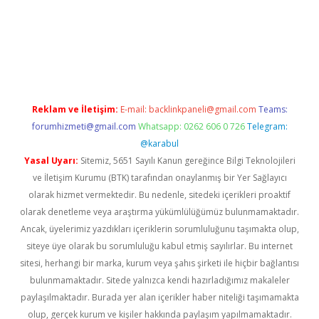
xper.xyz/
betci.co
betci giriş
elexbetgiris.org
hiltonbet güncel
Reklam ve İletişim:
E-mail:
backlinkpaneli@gmail.com
Teams:
forumhizmeti@gmail.com
Whatsapp: 0262 606 0 726
Telegram:
@karabul
Yasal Uyarı:
Sitemiz, 5651 Sayılı Kanun gereğince Bilgi Teknolojileri
ve İletişim Kurumu (BTK) tarafından onaylanmış bir Yer Sağlayıcı
olarak hizmet vermektedir. Bu nedenle, sitedeki içerikleri proaktif
olarak denetleme veya araştırma yükümlülüğümüz bulunmamaktadır.
Ancak, üyelerimiz yazdıkları içeriklerin sorumluluğunu taşımakta olup,
siteye üye olarak bu sorumluluğu kabul etmiş sayılırlar. Bu internet
sitesi, herhangi bir marka, kurum veya şahıs şirketi ile hiçbir bağlantısı
bulunmamaktadır. Sitede yalnızca kendi hazırladığımız makaleler
paylaşılmaktadır. Burada yer alan içerikler haber niteliği taşımamakta
olup, gerçek kurum ve kişiler hakkında paylaşım yapılmamaktadır.