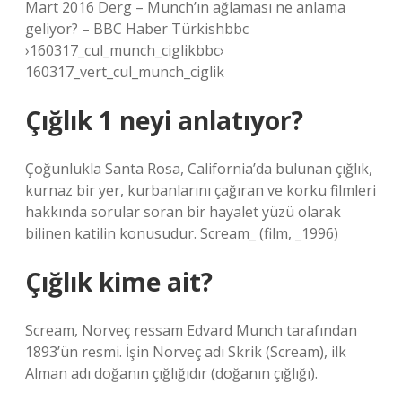
Mart 2016 Derg – Munch’ın ağlaması ne anlama
geliyor? – BBC Haber Türkishbbc
›160317_cul_munch_ciglikbbc›
160317_vert_cul_munch_ciglik
Çığlık 1 neyi anlatıyor?
Çoğunlukla Santa Rosa, California’da bulunan çığlık,
kurnaz bir yer, kurbanlarını çağıran ve korku filmleri
hakkında sorular soran bir hayalet yüzü olarak
bilinen katilin konusudur. Scream_ (film, _1996)
Çığlık kime ait?
Scream, Norveç ressam Edvard Munch tarafından
1893’ün resmi. İşin Norveç adı Skrik (Scream), ilk
Alman adı doğanın çığlığıdır (doğanın çığlığı).