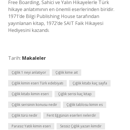
Free Boarding, Sahici ve Yalın Hikayelerle Türk
hikaye anlatımının en önemli eserlerinden biridir.
1971’de Bilgi Publishing House tarafından
yayınlanan kitap, 1972’de SAIT Faik Hikayesi
Hediyesini kazandı.
Tarih:
Makaleler
Çığlık 1 neyi anlatıyor
Çığlık kime ait
Çığlık kimin eseri Türk edebiyatı
Çığlık kitabı kaç sayfa
Çığlık kitabı kimin eseri
Çığlık serisi kaç kitap
Çığlık serisinin konusu nedir
Çığlık tablosu kimin es
Çığlık türü nedir
Ferit Eğgünün eserleri nelerdir
Parasız Yatılı kimin eseri
Sessiz Çığlık yazarı kimdir