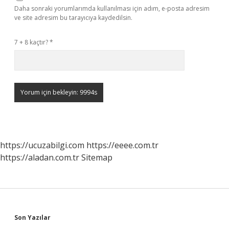
Daha sonraki yorumlarımda kullanılması için adım, e-posta adresim
ve site adresim bu tarayıcıya kaydedilsin.
7 + 8 kaçtır?
*
https://ucuzabilgi.com
https://eeee.com.tr
https://aladan.com.tr
Sitemap
Sidebar
Son Yazılar