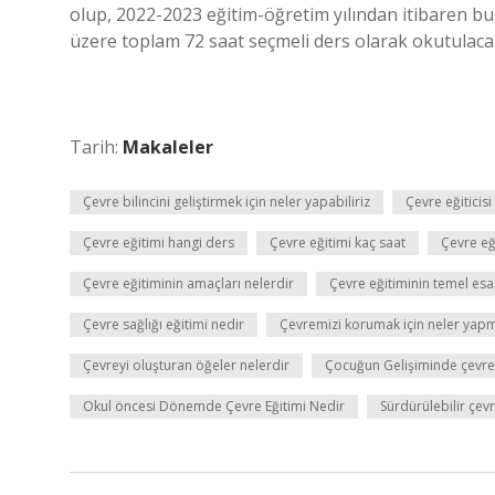
olup, 2022-2023 eğitim-öğretim yılından itibaren bu d
üzere toplam 72 saat seçmeli ders olarak okutulacak
Tarih:
Makaleler
Çevre bilincini geliştirmek için neler yapabiliriz
Çevre eğiticisi
Çevre eğitimi hangi ders
Çevre eğitimi kaç saat
Çevre eğ
Çevre eğitiminin amaçları nelerdir
Çevre eğitiminin temel esas
Çevre sağlığı eğitimi nedir
Çevremizi korumak için neler yapm
Çevreyi oluşturan öğeler nelerdir
Çocuğun Gelişiminde çevre
Okul öncesi Dönemde Çevre Eğitimi Nedir
Sürdürülebilir çevr