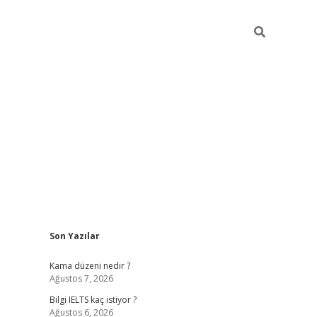
Sidebar
Son Yazılar
ilbet
betci
Betexper giriş adresi
https://www.betexper.xyz
Kama düzeni nedir ?
Ağustos 7, 2026
Bilgi IELTS kaç istiyor ?
Ağustos 6, 2026