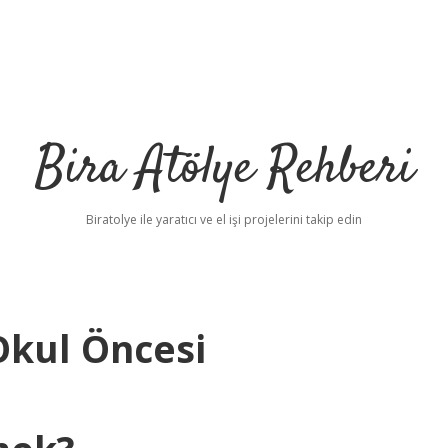
Bira Atölye Rehberi
Biratolye ile yaratıcı ve el işi projelerini takip edin
Okul Öncesi