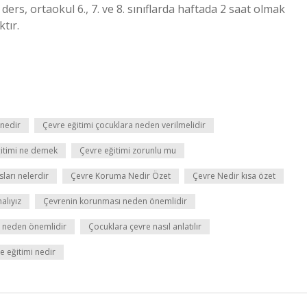
ers, ortaokul 6., 7. ve 8. sınıflarda haftada 2 saat olmak
tır.
 nedir
Çevre eğitimi çocuklara neden verilmelidir
itimi ne demek
Çevre eğitimi zorunlu mu
ları nelerdir
Çevre Koruma Nedir Özet
Çevre Nedir kısa özet
alıyız
Çevrenin korunması neden önemlidir
 neden önemlidir
Çocuklara çevre nasıl anlatılır
e eğitimi nedir