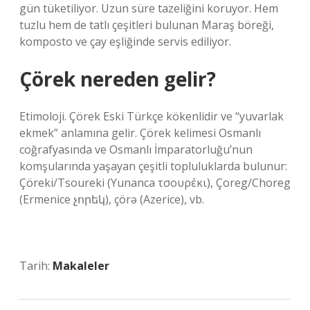
gün tüketiliyor. Uzun süre tazeliğini koruyor. Hem
tuzlu hem de tatlı çeşitleri bulunan Maraş böreği,
komposto ve çay eşliğinde servis ediliyor.
Çörek nereden gelir?
Etimoloji. Çörek Eski Türkçe kökenlidir ve “yuvarlak
ekmek” anlamına gelir. Çörek kelimesi Osmanlı
coğrafyasında ve Osmanlı İmparatorluğu’nun
komşularında yaşayan çeşitli topluluklarda bulunur:
Çöreki/Tsoureki (Yunanca τσουρέκι), Çoreg/Choreg
(Ermenice չորեկ), çörə (Azerice), vb.
Tarih:
Makaleler