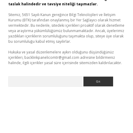
taslak halindedir ve tavsiye niteliği taşımazlar.
Sitemiz, 5651 Sayılı Kanun gereğince Bilgi Teknolojileri ve İletişim
Kurumu (BTK) tarafından onaylanmış bir Yer Sağlayıcı olarak hizmet
vermektedir. Bu nedenle, sitedeki içerikleri proaktif olarak denetleme
veya araştırma yükümlülüğümüz bulunmamaktadır. Ancak, üyelerimiz
yazdıkları içeriklerin sorumluluğunu taşımakta olup, siteye üye olarak
bu sorumluluğu kabul etmiş sayılırlar.
Hukuka ve yasal düzenlemelere aykırı olduğunu düşündüğünüz
içerikleri,
backlinkpanelicomtr@gmail.com
adresine bildirmeniz
halinde, ilgili içerikler yasal süre içerisinde sitemizden kaldırılacaktır.
Arama
r.xyz/
betci.co
betci giriş
elexbetgiris.org
hiltonbet güncel