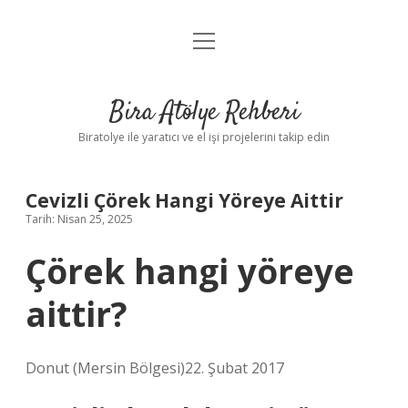
menüyü
Anasayfa
aç
Gizlilik Politikası
Bira Atölye Rehberi
Yasal Uyarı
Biratolye ile yaratıcı ve el işi projelerini takip edin
Cevizli Çörek Hangi Yöreye Aittir
Tarih: Nisan 25, 2025
Çörek hangi yöreye
aittir?
Donut (Mersin Bölgesi)22. Şubat 2017