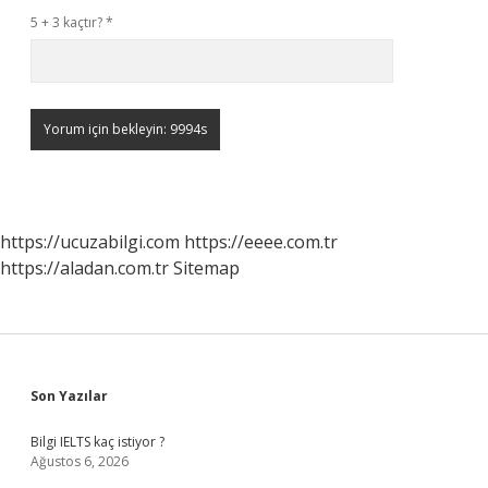
5 + 3 kaçtır?
*
https://ucuzabilgi.com
https://eeee.com.tr
https://aladan.com.tr
Sitemap
Sidebar
Son Yazılar
Bilgi IELTS kaç istiyor ?
Ağustos 6, 2026