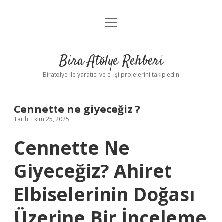
menüyü
Anasayfa
aç
Gizlilik Politikası
Bira Atölye Rehberi
Yasal Uyarı
Biratolye ile yaratıcı ve el işi projelerini takip edin
Cennette ne giyeceğiz ?
Tarih: Ekim 25, 2025
Cennette Ne
Giyeceğiz? Ahiret
Elbiselerinin Doğası
Üzerine Bir İnceleme