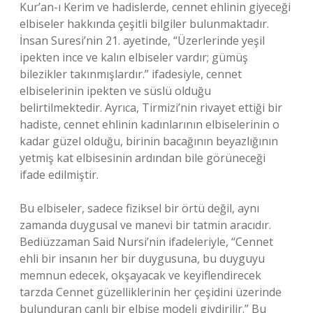
Kur’an-ı Kerim ve hadislerde, cennet ehlinin giyeceği
elbiseler hakkında çeşitli bilgiler bulunmaktadır.
İnsan Suresi’nin 21. ayetinde, “Üzerlerinde yeşil
ipekten ince ve kalın elbiseler vardır; gümüş
bilezikler takınmışlardır.” ifadesiyle, cennet
elbiselerinin ipekten ve süslü olduğu
belirtilmektedir. Ayrıca, Tirmizi’nin rivayet ettiği bir
hadiste, cennet ehlinin kadınlarının elbiselerinin o
kadar güzel olduğu, birinin bacağının beyazlığının
yetmiş kat elbisesinin ardından bile görüneceği
ifade edilmiştir.
Bu elbiseler, sadece fiziksel bir örtü değil, aynı
zamanda duygusal ve manevi bir tatmin aracıdır.
Bediüzzaman Said Nursi’nin ifadeleriyle, “Cennet
ehli bir insanın her bir duygusuna, bu duyguyu
memnun edecek, okşayacak ve keyiflendirecek
tarzda Cennet güzelliklerinin her çeşidini üzerinde
bulunduran canlı bir elbise modeli giydirilir.” Bu