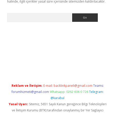
halinde, ilgili içerikler yasal süre içerisinde sitemizden kaldırılacaktır.
Arama
exper.xyz/
betci.co
betci giriş
elexbetgiris.org
hiltonbet güncel
Reklam ve İletişim:
E-mail:
backlinkpaneli@gmail.com
Teams:
forumhizmeti@gmail.com
Whatsapp: 0262 606 0 726
Telegram:
@karabul
Yasal Uyarı:
Sitemiz, 5651 Sayılı Kanun gereğince Bilgi Teknolojileri
ve İletişim Kurumu (BTK) tarafından onaylanmış bir Yer Sağlayıcı