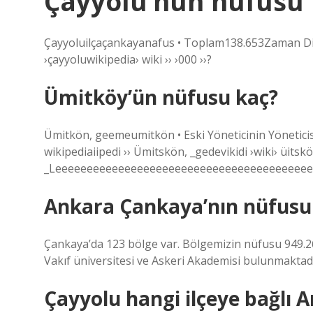
Çayyolu’nun nüfusu 
Çayyoluilçaçankayanafus • Toplam138.653Zaman Dil
›çayyoluwikipedia› wiki ›› ›000 ››?
Ümitköy’ün nüfusu kaç?
Ümitkön, geemeumitkön • Eski Yöneticinin Yöneticis
wikipediaiipedi ›› Ümitskön, _gedevikidi ›wiki› üitskö
_Leeeeeeeeeeeeeeeeeeeeeeeeeeeeeeeeeeeeeeee
Ankara Çankaya’nın nüfusu
Çankaya’da 123 bölge var. Bölgemizin nüfusu 949.265
Vakıf üniversitesi ve Askeri Akademisi bulunmaktadı
Çayyolu hangi ilçeye bağlı 