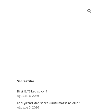
Sidebar
Son Yazılar
ilbet
betci
Betexper giriş adresi
https://www.betexper.
Bilgi IELTS kaç istiyor ?
Ağustos 6, 2026
Kedi yıkandıktan sonra kurutulmazsa ne olur ?
Ağustos 5, 2026