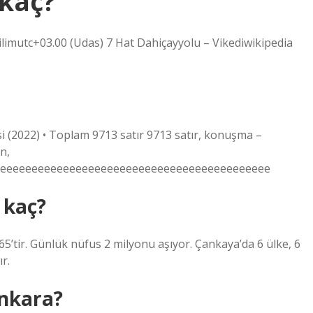
kaç?
imutc+03.00 (Udas) 7 Hat Dahiçayyolu – Vikediwikipedia
i (2022) • Toplam 9713 satır 9713 satır, konuşma –
n,
eeeeeeeeeeeeeeeeeeeeeeeeeeeeeeeeeeeeeeeeeeee
 kaç?
’tir. Günlük nüfus 2 milyonu aşıyor. Çankaya’da 6 ülke, 6
r.
Ankara?