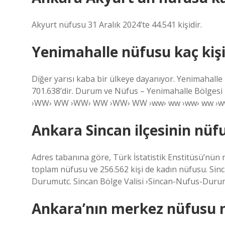
Akyurt nüfusu 31 Aralık 2024’te 44.541 kişidir.
Yenimahalle nüfusu kaç kişi
Diğer yarısı kaba bir ülkeye dayanıyor. Yenimahalle
701.638’dir. Durum ve Nüfus – Yenimahalle Bölges
›WW› WW ›WW› WW ›WW› WW ›ww› ww ›ww› ww ›ww›
Ankara Sincan ilçesinin nüf
Adres tabanına göre, Türk İstatistik Enstitüsü’nün 
toplam nüfusu ve 256.562 kişi de kadın nüfusu. Sinca
Durumutc. Sincan Bölge Valisi ›Sincan-Nufus-Duru
Ankara’nın merkez nüfusu n