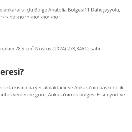
lankarails -çlu Bölge Anatolia Bölgesi11 Daheçayyolu,
 ›› no ›no · ·› ›no› ›no› ›no ·
 Toplam 78.5 km² Nüsfus (2024) 278,34612 satır –
N
eresi?
n orta kısmında yer almaktadır ve Ankara’nın başkenti ile
nüfus verilerine göre, Ankara’nın ilk bölgesi Essenyurt ve