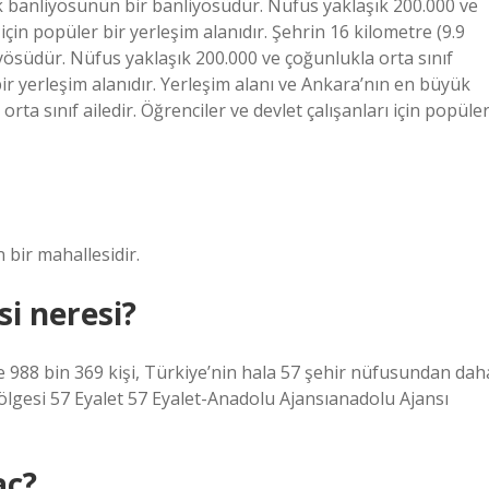
ük banliyösünün bir banliyösüdür. Nüfus yaklaşık 200.000 ve
için popüler bir yerleşim alanıdır. Şehrin 16 kilometre (9.9
ösüdür. Nüfus yaklaşık 200.000 ve çoğunlukla orta sınıf
 bir yerleşim alanıdır. Yerleşim alanı ve Ankara’nın en büyük
ta sınıf ailedir. Öğrenciler ve devlet çalışanları için popüle
bir mahallesidir.
si neresi?
de 988 bin 369 kişi, Türkiye’nin hala 57 şehir nüfusundan dah
ölgesi 57 Eyalet 57 Eyalet-Anadolu Ajansıanadolu Ajansı
aç?