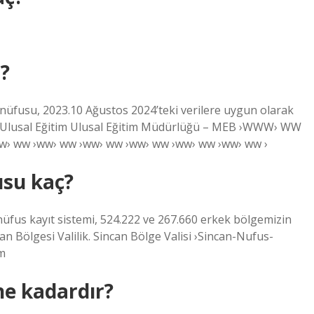
?
 nüfusu, 2023.10 Ağustos 2024’teki verilere uygun olarak
i Ulusal Eğitim Ulusal Eğitim Müdürlüğü – MEB ›WWW› WW
 ww ›ww› ww ›ww› ww ›ww› ww ›ww› ww ›ww› ww ›
usu kaç?
nüfus kayıt sistemi, 524.222 ve 267.660 erkek bölgemizin
n Bölgesi Valilik. Sincan Bölge Valisi ›Sincan-Nufus-
m
e kadardır?