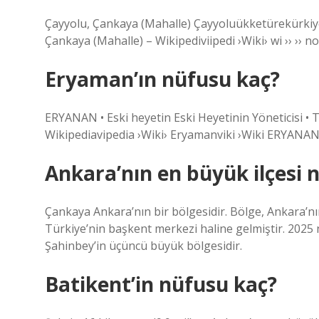
Çayyolu, Çankaya (Mahalle) Çayyoluükketürekürkiye
Çankaya (Mahalle) – Wikipediviipedi ›Wiki› wi ›› ›› no ››
Eryaman’ın nüfusu kaç?
ERYANAN • Eski heyetin Eski Heyetinin Yöneticisi •
Wikipediavipedia ›Wiki› Eryamanviki ›Wiki ERYANA
Ankara’nın en büyük ilçesi n
Çankaya Ankara’nın bir bölgesidir. Bölge, Ankara’nı
Türkiye’nin başkent merkezi haline gelmiştir. 2025 
Şahinbey’in üçüncü büyük bölgesidir.
Batikent’in nüfusu kaç?