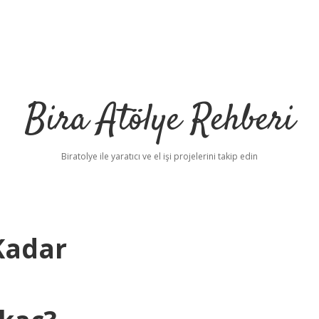
Bira Atölye Rehberi
Biratolye ile yaratıcı ve el işi projelerini takip edin
Kadar