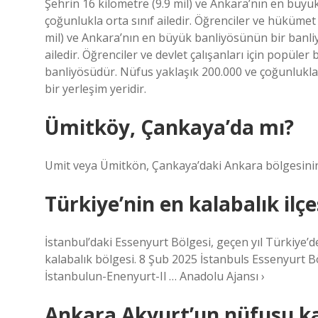
Şehrin 16 kilometre (9.9 mil) ve Ankara’nın en büy
çoğunlukla orta sınıf ailedir. Öğrenciler ve hükümet 
mil) ve Ankara’nın en büyük banliyösünün bir banliy
ailedir. Öğrenciler ve devlet çalışanları için popüler
banliyösüdür. Nüfus yaklaşık 200.000 ve çoğunlukla or
bir yerleşim yeridir.
Ümitköy, Çankaya’da mı?
Umit veya Ümitkön, Çankaya’daki Ankara bölgesinin 
Türkiye’nin en kalabalık ilçe
İstanbul’daki Essenyurt Bölgesi, geçen yıl Türkiye’
kalabalık bölgesi. 8 Şub 2025 İstanbuls Essenyurt B
İstanbulun-Enenyurt-Il … Anadolu Ajansı ›
Ankara Akyurt’un nüfusu k