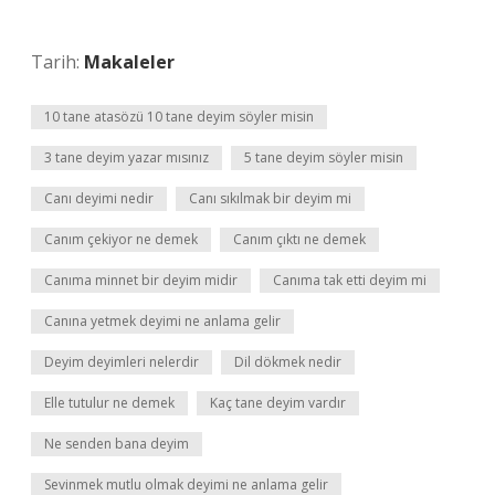
Tarih:
Makaleler
10 tane atasözü 10 tane deyim söyler misin
3 tane deyim yazar mısınız
5 tane deyim söyler misin
Canı deyimi nedir
Canı sıkılmak bir deyim mi
Canım çekiyor ne demek
Canım çıktı ne demek
Canıma minnet bir deyim midir
Canıma tak etti deyim mi
Canına yetmek deyimi ne anlama gelir
Deyim deyimleri nelerdir
Dil dökmek nedir
Elle tutulur ne demek
Kaç tane deyim vardır
Ne senden bana deyim
Sevinmek mutlu olmak deyimi ne anlama gelir