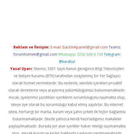
r.xyz/
betci.co
betci giriş
elexbetgiris.org
hiltonbet güncel
Reklam ve İletişim:
E-mail:
backlinkpaneli@gmail.com
Teams:
forumhizmeti@gmail.com
Whatsapp: 0262 606 0 726
Telegram:
@karabul
Yasal Uyarı:
Sitemiz, 5651 Sayılı Kanun gereğince Bilgi Teknolojileri
ve İletişim Kurumu (BTK) tarafından onaylanmış bir Yer Sağlayıcı
olarak hizmet vermektedir. Bu nedenle, sitedeki içerikleri proaktif
olarak denetleme veya araştırma yükümlülüğümüz bulunmamaktadır.
Ancak, üyelerimiz yazdıkları içeriklerin sorumluluğunu taşımakta olup,
siteye üye olarak bu sorumluluğu kabul etmiş sayılırlar. Bu internet
sitesi, herhangi bir marka, kurum veya şahıs şirketi ile hiçbir bağlantısı
bulunmamaktadır. Sitede yalnızca kendi hazırladığımız makaleler
paylaşılmaktadır. Burada yer alan içerikler haber niteliği taşımamakta
olup, gerçek kurum ve kişiler hakkında paylaşım yapılmamaktadır.