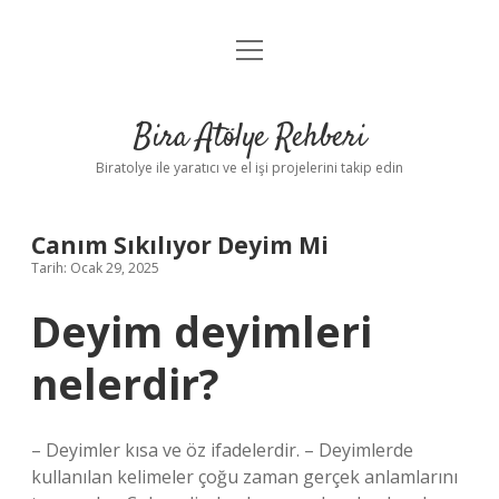
menüyü
Anasayfa
aç
Gizlilik Politikası
Bira Atölye Rehberi
Yasal Uyarı
Biratolye ile yaratıcı ve el işi projelerini takip edin
Canım Sıkılıyor Deyim Mi
Tarih: Ocak 29, 2025
Deyim deyimleri
nelerdir?
– Deyimler kısa ve öz ifadelerdir. – Deyimlerde
kullanılan kelimeler çoğu zaman gerçek anlamlarını