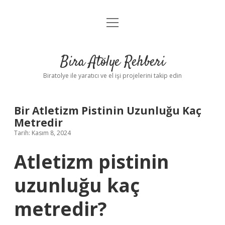
menüyü
Anasayfa
aç
Gizlilik Politikası
Bira Atölye Rehberi
Yasal Uyarı
Biratolye ile yaratıcı ve el işi projelerini takip edin
Bir Atletizm Pistinin Uzunluğu Kaç
Metredir
Tarih: Kasım 8, 2024
Atletizm pistinin
uzunluğu kaç
metredir?