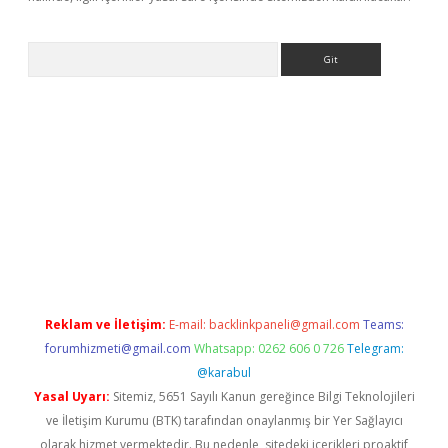
Arama
r.xyz/
betci.co
betci giriş
elexbetgiris.org
hiltonbet güncel
Reklam ve İletişim:
E-mail:
backlinkpaneli@gmail.com
Teams:
forumhizmeti@gmail.com
Whatsapp: 0262 606 0 726
Telegram:
@karabul
Yasal Uyarı:
Sitemiz, 5651 Sayılı Kanun gereğince Bilgi Teknolojileri
ve İletişim Kurumu (BTK) tarafından onaylanmış bir Yer Sağlayıcı
olarak hizmet vermektedir. Bu nedenle, sitedeki içerikleri proaktif