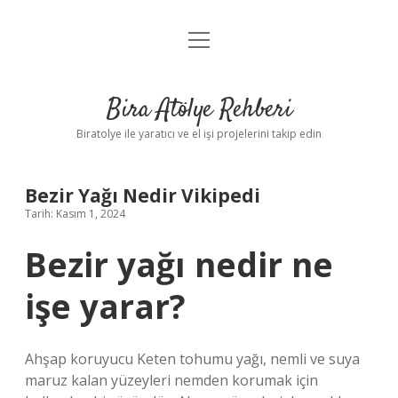
menüyü
Anasayfa
aç
Gizlilik Politikası
Bira Atölye Rehberi
Yasal Uyarı
Biratolye ile yaratıcı ve el işi projelerini takip edin
Bezir Yağı Nedir Vikipedi
Tarih: Kasım 1, 2024
Bezir yağı nedir ne
işe yarar?
Ahşap koruyucu Keten tohumu yağı, nemli ve suya
maruz kalan yüzeyleri nemden korumak için