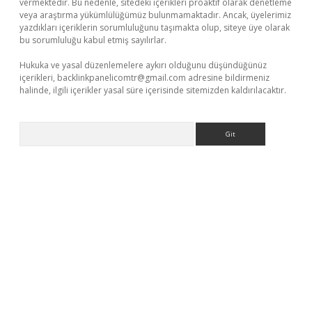
vermektedir. Bu nedenle, sitedeki içerikleri proaktif olarak denetleme
veya araştırma yükümlülüğümüz bulunmamaktadır. Ancak, üyelerimiz
yazdıkları içeriklerin sorumluluğunu taşımakta olup, siteye üye olarak
bu sorumluluğu kabul etmiş sayılırlar.
Hukuka ve yasal düzenlemelere aykırı olduğunu düşündüğünüz
içerikleri,
backlinkpanelicomtr@gmail.com
adresine bildirmeniz
halinde, ilgili içerikler yasal süre içerisinde sitemizden kaldırılacaktır.
Arama
.xyz/
betci.co
betci giriş
elexbetgiris.org
hiltonbet güncel