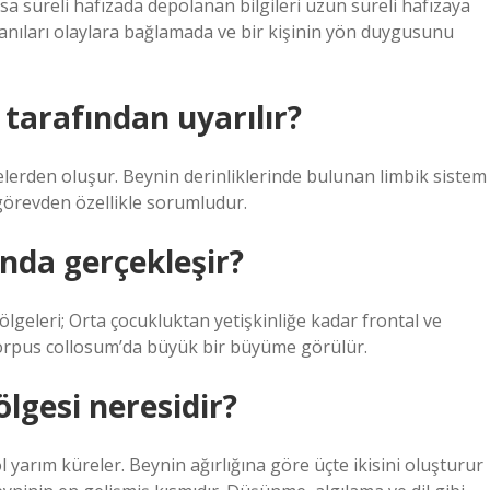
sa süreli hafızada depolanan bilgileri uzun süreli hafızaya
nıları olaylara bağlamada ve bir kişinin yön duygusunu
 tarafından uyarılır?
elerden oluşur. Beynin derinliklerinde bulunan limbik sistem
görevden özellikle sorumludur.
nda gerçekleşir?
eleri; Orta çocukluktan yetişkinliğe kadar frontal ve
orpus collosum’da büyük bir büyüme görülür.
lgesi neresidir?
l yarım küreler. Beynin ağırlığına göre üçte ikisini oluşturur