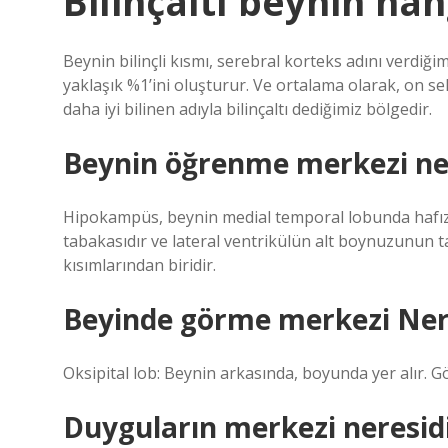
Bilinçaltı beynin han
Beynin bilinçli kısmı, serebral korteks adını verdiğim
yaklaşık %1’ini oluşturur. Ve ortalama olarak, on sek
daha iyi bilinen adıyla bilinçaltı dediğimiz bölgedir.
Beynin öğrenme merkezi ner
Hipokampüs, beynin medial temporal lobunda hafız
tabakasıdır ve lateral ventrikülün alt boynuzunun t
kısımlarından biridir.
Beyinde görme merkezi Ner
Oksipital lob: Beynin arkasında, boyunda yer alır. 
Duyguların merkezi neresid