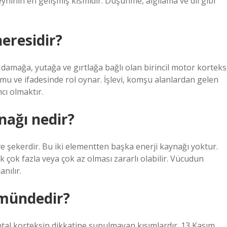
yninin en gelişmiş kısmıdır. Düşünme, algılama ve dil gibi
eresidir?
 damağa, yutağa ve gırtlağa bağlı olan birincil motor korteks
mu ve ifadesinde rol oynar. İşlevi, komşu alanlardan gelen
cı olmaktır.
nağı nedir?
ve şekerdir. Bu iki elementten başka enerji kaynağı yoktur.
k çok fazla veya çok az olması zararlı olabilir. Vücudun
nılır.
ümündedir?
rontal korteksin dikkatine sunulmayan kısımlardır. 13 Kasım