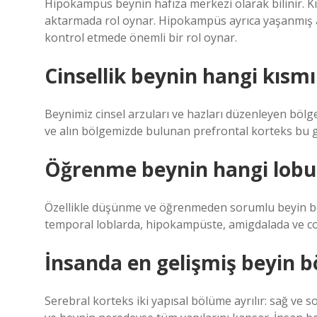
Hipokampüs beynin hafıza merkezi olarak bilinir. Kı
aktarmada rol oynar. Hipokampüs ayrıca yaşanmış a
kontrol etmede önemli bir rol oynar.
Cinsellik beynin hangi kısmı
Beynimiz cinsel arzuları ve hazları düzenleyen bölg
ve alın bölgemizde bulunan prefrontal korteks bu 
Öğrenme beynin hangi lobu
Özellikle düşünme ve öğrenmeden sorumlu beyin bölg
temporal loblarda, hipokampüste, amigdalada ve c
İnsanda en gelişmiş beyin bö
Serebral korteks iki yapısal bölüme ayrılır: sağ ve so