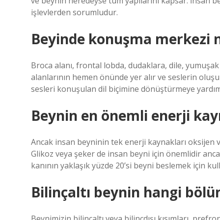
ve beynin neredeyse tüm yapılarını kapsar. İnsan be
işlevlerden sorumludur.
Beyinde konuşma merkezi n
Broca alanı, frontal lobda, dudaklara, dile, yumuşak
alanlarının hemen önünde yer alır ve seslerin oluşu
sesleri konuşulan dil biçimine dönüştürmeye yardım
Beynin en önemli enerji kay
Ancak insan beyninin tek enerji kaynakları oksijen 
Glikoz veya şeker de insan beyni için önemlidir anca
kanının yaklaşık yüzde 20’si beyni beslemek için kulla
Bilinçaltı beynin hangi böl
Beynimizin bilinçaltı veya bilinçdışı kısımları, pref