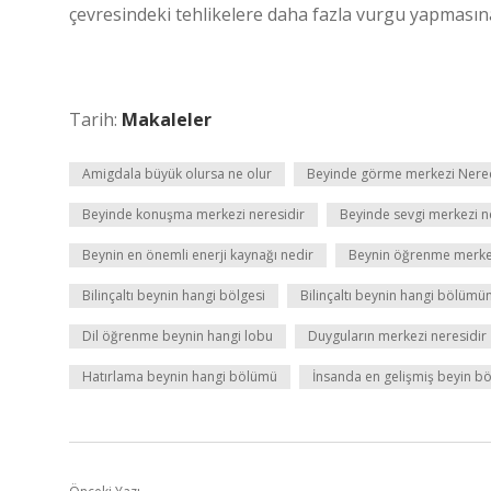
çevresindeki tehlikelere daha fazla vurgu yapmasına
Tarih:
Makaleler
Amigdala büyük olursa ne olur
Beyinde görme merkezi Nere
Beyinde konuşma merkezi neresidir
Beyinde sevgi merkezi n
Beynin en önemli enerji kaynağı nedir
Beynin öğrenme merkez
Bilinçaltı beynin hangi bölgesi
Bilinçaltı beynin hangi bölümü
Dil öğrenme beynin hangi lobu
Duyguların merkezi neresidir
Hatırlama beynin hangi bölümü
İnsanda en gelişmiş beyin bö