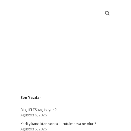
Sidebar
Son Yazılar
ilbet
betci
Betexper giriş adresi
https://www.betexper.xyz
Bilgi IELTS kaç istiyor ?
Ağustos 6, 2026
Kedi yıkandıktan sonra kurutulmazsa ne olur ?
Ağustos 5, 2026