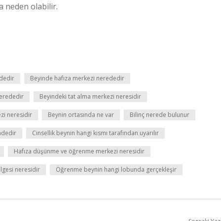
 neden olabilir.
dedir
Beyinde hafıza merkezi nerededir
erededir
Beyindeki tat alma merkezi neresidir
i neresidir
Beynin ortasında ne var
Bilinç nerede bulunur
ndedir
Cinsellik beynin hangi kısmı tarafından uyarılır
Hafıza düşünme ve öğrenme merkezi neresidir
lgesi neresidir
Öğrenme beynin hangi lobunda gerçekleşir