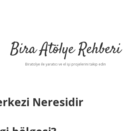
Bira Atölye Rehberi
Biratolye ile yaratıcı ve el işi projelerini takip edin
erkezi Neresidir