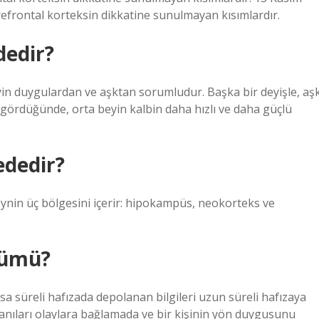
 prefrontal korteksin dikkatine sunulmayan kısımlardır.
dedir?
eyin duygulardan ve aşktan sorumludur. Başka bir deyişle, aş
ini gördüğünde, orta beyin kalbin daha hızlı ve daha güçlü
ededir?
eynin üç bölgesini içerir: hipokampüs, neokorteks ve
lümü?
sa süreli hafızada depolanan bilgileri uzun süreli hafızaya
nıları olaylara bağlamada ve bir kişinin yön duygusunu