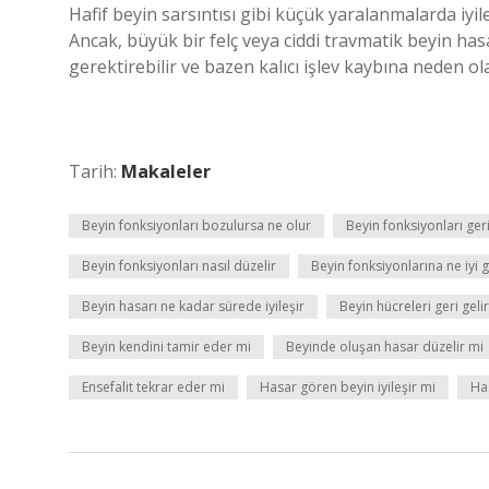
Hafif beyin sarsıntısı gibi küçük yaralanmalarda iyi
Ancak, büyük bir felç veya ciddi travmatik beyin hasa
gerektirebilir ve bazen kalıcı işlev kaybına neden ola
Tarih:
Makaleler
Beyin fonksiyonları bozulursa ne olur
Beyin fonksiyonları geri
Beyin fonksiyonları nasıl düzelir
Beyin fonksiyonlarına ne iyi g
Beyin hasarı ne kadar sürede iyileşir
Beyin hücreleri geri geli
Beyin kendini tamir eder mi
Beyinde oluşan hasar düzelir mi
Ensefalit tekrar eder mi
Hasar gören beyin iyileşir mi
Has