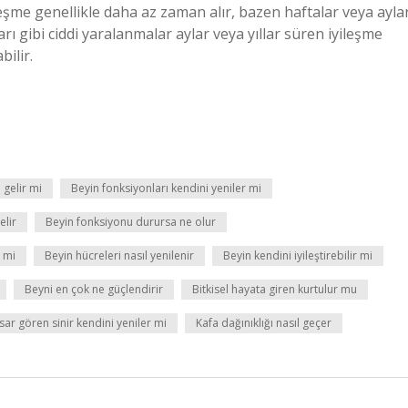
leşme genellikle daha az zaman alır, bazen haftalar veya aylar
rı gibi ciddi yaralanmalar aylar veya yıllar süren iyileşme
bilir.
 gelir mi
Beyin fonksiyonları kendini yeniler mi
elir
Beyin fonksiyonu durursa ne olur
r mi
Beyin hücreleri nasıl yenilenir
Beyin kendini iyileştirebilir mi
Beyni en çok ne güçlendirir
Bitkisel hayata giren kurtulur mu
ar gören sinir kendini yeniler mi
Kafa dağınıklığı nasıl geçer