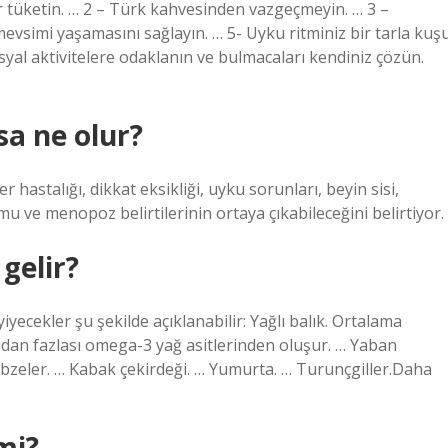
er tüketin. … 2 – Türk kahvesinden vazgeçmeyin. … 3 –
 mevsimi yaşamasını sağlayın. … 5- Uyku ritminiz bir tarla kuş
osyal aktivitelere odaklanın ve bulmacaları kendiniz çözün.
sa ne olur?
hastalığı, dikkat eksikliği, uyku sorunları, beyin sisi,
u ve menopoz belirtilerinin ortaya çıkabileceğini belirtiyor.
gelir?
iyecekler şu şekilde açıklanabilir: Yağlı balık. Ortalama
ndan fazlası omega-3 yağ asitlerinden oluşur. … Yaban
 sebzeler. … Kabak çekirdeği. … Yumurta. … Turunçgiller.Daha
 mi?