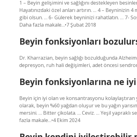
1 – Beyin gelişimini ve sağlığını destekleyen besinl
Hayatınızdaki özel anları artırın. … 4 – Beyninizin 4
gibi olsun. … 6- Gülerek beyninizi rahatlatın. … 7- S
Daha fazla makale…•7 Şubat 2018
Beyin fonksiyonları bozulur
Dr. Kharrazian, beyin sağlığı bozulduğunda Alzheimer 
depresyon, ruh hali değişimleri, adet öncesi sendrom
Beyin fonksiyonlarına ne iyi 
Beyin için iyi olan ve konsantrasyonu kolaylaştıran y
olarak, beyin %60 yağdan oluşur ve bu yağın yarısı
mersini. … Bitter çikolata. … Ceviz. … Yeşil yapraklı
fazla makale…•4 Ekim 2024
Beyin kendini iyileştirebilir