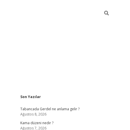
Sidebar
Son Yazılar
ilbet
betci
Betexper giriş adresi
https://www.betexper.xyz
Tabancada Gerdel ne anlama gelir ?
Ağustos 8, 2026
Kama düzeni nedir ?
Ağustos 7, 2026