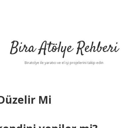
Bira Atölye Rehberi
Biratolye ile yaratıcı ve el işi projelerini takip edin
Düzelir Mi