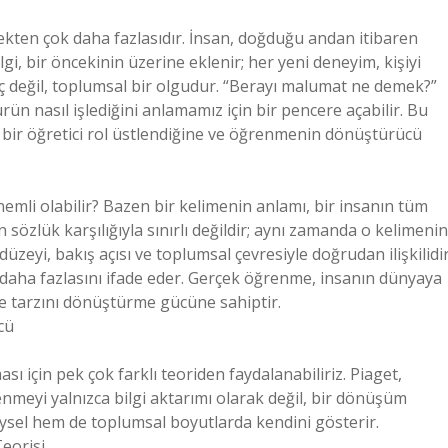
ekten çok daha fazlasıdır. İnsan, doğduğu andan itibaren
i, bir öncekinin üzerine eklenir; her yeni deneyim, kişiyi
ç değil, toplumsal bir olgudur. “Berayı malumat ne demek?”
türün nasıl işlediğini anlamamız için bir pencere açabilir. Bu
l bir öğretici rol üstlendiğine ve öğrenmenin dönüştürücü
emli olabilir? Bazen bir kelimenin anlamı, bir insanın tüm
 sözlük karşılığıyla sınırlı değildir; aynı zamanda o kelimenin
düzeyi, bakış açısı ve toplumsal çevresiyle doğrudan ilişkilidir
aha fazlasını ifade eder. Gerçek öğrenme, insanın dünyaya
me tarzını dönüştürme gücüne sahiptir.
cü
ı için pek çok farklı teoriden faydalanabiliriz. Piaget,
nmeyi yalnızca bilgi aktarımı olarak değil, bir dönüşüm
eysel hem de toplumsal boyutlarda kendini gösterir.
Teorisi