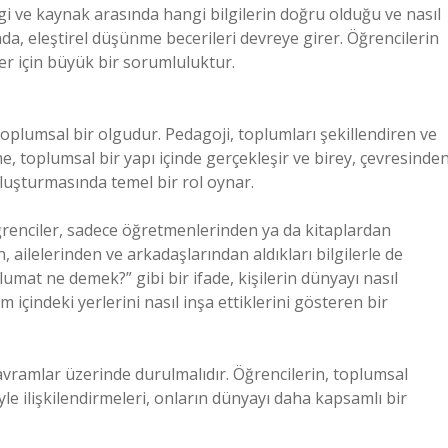
gi ve kaynak arasında hangi bilgilerin doğru olduğu ve nasıl
rada, eleştirel düşünme becerileri devreye girer. Öğrencilerin
iler için büyük bir sorumluluktur.
toplumsal bir olgudur. Pedagoji, toplumları şekillendiren ve
nme, toplumsal bir yapı içinde gerçekleşir ve birey, çevresinde
i oluşturmasında temel bir rol oynar.
ğrenciler, sadece öğretmenlerinden ya da kitaplardan
ailelerinden ve arkadaşlarından aldıkları bilgilerle de
lumat ne demek?” gibi bir ifade, kişilerin dünyayı nasıl
um içindeki yerlerini nasıl inşa ettiklerini gösteren bir
 kavramlar üzerinde durulmalıdır. Öğrencilerin, toplumsal
yle ilişkilendirmeleri, onların dünyayı daha kapsamlı bir