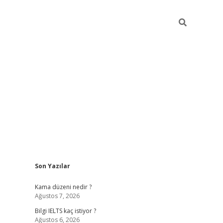
Sidebar
Son Yazılar
ilbet
betci
Betexper giriş adresi
https://www.betexper.xy
Kama düzeni nedir ?
Ağustos 7, 2026
Bilgi IELTS kaç istiyor ?
Ağustos 6, 2026