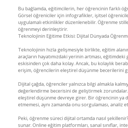
Bu bağlamda, eğitimcilerin, her öğrencinin farklı öğr
Görsel öğreniciler için infografikler, işitsel öğrenicil
uygulamalı etkinlikler düzenlenebilir. Öğrenme stil
öğrenmeyi derinleştirir.
Teknolojinin Eğitime Etkisi: Dijital Dünyada Öğren
Teknolojinin hızla gelişmesiyle birlikte, eğitim alan
araçların hayatımızdaki yerinin artması, eğitimdeki 
eskisinden çok daha kolay. Ancak, bu kolaylık beraber
erişim, öğrencilerin eleştirel düşünme becerilerini g
Dijital çağda, öğrenciler yalnızca bilgi almakla kalmıy
değerlendirme becerisini de geliştirmek zorundalar
eleştirel düşünme devreye girer. Bir öğrencinin ya da 
etmemesi, aynı zamanda onu sorgulaması, analiz e
Peki, öğrenme süreci dijital ortamda nasıl şekillenir
sunar. Online eğitim platformları, sanal sınıflar, int