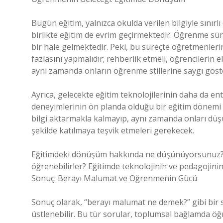
Bugün eğitim, yalnızca okulda verilen bilgiyle sınırl
birlikte eğitim de evrim geçirmektedir. Öğrenme sürec
bir hale gelmektedir. Peki, bu süreçte öğretmenleri
fazlasını yapmalıdır; rehberlik etmeli, öğrencilerin 
aynı zamanda onların öğrenme stillerine saygı göste
Ayrıca, gelecekte eğitim teknolojilerinin daha da en
deneyimlerinin ön planda olduğu bir eğitim dönemi 
bilgi aktarmakla kalmayıp, aynı zamanda onları dü
şekilde katılmaya teşvik etmeleri gerekecek.
Eğitimdeki dönüşüm hakkında ne düşünüyorsunuz? Ge
öğrenebilirler? Eğitimde teknolojinin ve pedagojinin
Sonuç: Berayı Malumat ve Öğrenmenin Gücü
Sonuç olarak, “berayı malumat ne demek?” gibi bir so
üstlenebilir. Bu tür sorular, toplumsal bağlamda