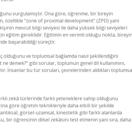
ğunu vurgulamıştır. Ona göre, öğrenme, bir bireyin
şim, özellikle “zone of proximal development” (ZPD) yani
işinin mevcut bilgi seviyesi ile daha yüksek bilgi seviyeleri
 eğitim gereklidir. Eğitimin en verimli olduğu nokta, bireyi
de başarabildiği süreçtir.
eç olduğunu ve toplumsal bağlamda nasıl şekillendiğini
 ne demek?” gibi sorular, toplumun genel dil kullanımını,
tır. İnsanlar bu tür soruları, çevrelerinden aldıkları toplumsa
arklı zekâ türlerinde farklı yeteneklere sahip olduğunu
ına göre öğretim teknikleriyle daha etkili bir şekilde
antıksal, görsel-uzamsal, kinestetik gibi farklı alanlarda
 bir öğrencinin dilsel zekâsını test etmenin yanı sıra, daha