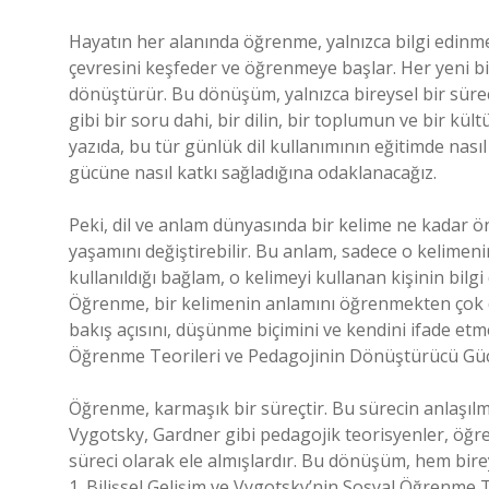
Hayatın her alanında öğrenme, yalnızca bilgi edinm
çevresini keşfeder ve öğrenmeye başlar. Her yeni bilg
dönüştürür. Bu dönüşüm, yalnızca bireysel bir süre
gibi bir soru dahi, bir dilin, bir toplumun ve bir kül
yazıda, bu tür günlük dil kullanımının eğitimde nası
gücüne nasıl katkı sağladığına odaklanacağız.
Peki, dil ve anlam dünyasında bir kelime ne kadar ön
yaşamını değiştirebilir. Bu anlam, sadece o kelimenin
kullanıldığı bağlam, o kelimeyi kullanan kişinin bilgi 
Öğrenme, bir kelimenin anlamını öğrenmekten çok d
bakış açısını, düşünme biçimini ve kendini ifade et
Öğrenme Teorileri ve Pedagojinin Dönüştürücü Gü
Öğrenme, karmaşık bir süreçtir. Bu sürecin anlaşılmas
Vygotsky, Gardner gibi pedagojik teorisyenler, öğre
süreci olarak ele almışlardır. Bu dönüşüm, hem bir
1. Bilişsel Gelişim ve Vygotsky’nin Sosyal Öğrenme 