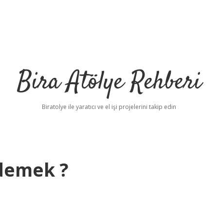
Bira Atölye Rehberi
Biratolye ile yaratıcı ve el işi projelerini takip edin
demek ?