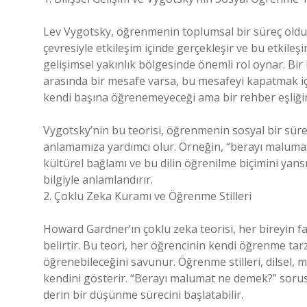
Lev Vygotsky, öğrenmenin toplumsal bir süreç oldu
çevresiyle etkileşim içinde gerçekleşir ve bu etkile
gelişimsel yakınlık bölgesinde önemli rol oynar. Bir k
arasında bir mesafe varsa, bu mesafeyi kapatmak için
kendi başına öğrenemeyeceği ama bir rehber eşliğin
Vygotsky’nin bu teorisi, öğrenmenin sosyal bir sür
anlamamıza yardımcı olur. Örneğin, “berayı malumat
kültürel bağlamı ve bu dilin öğrenilme biçimini yansı
bilgiyle anlamlandırır.
2. Çoklu Zeka Kuramı ve Öğrenme Stilleri
Howard Gardner’ın çoklu zeka teorisi, her bireyin f
belirtir. Bu teori, her öğrencinin kendi öğrenme tarz
öğrenebileceğini savunur. Öğrenme stilleri, dilsel, m
kendini gösterir. “Berayı malumat ne demek?” sorusu,
derin bir düşünme sürecini başlatabilir.