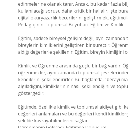
edinmelerine olanak tanır. Ancak, bu kadar fazla bil
kullanılacağı sorusu daha kritik bir hal alır. İşte bu
dijital okuryazarlık becerilerini geliştirmek, eğitimc
Pedagojinin Toplumsal Boyutları: Eğitim ve Kimlik
Eğitim, sadece bireysel gelişim değil, aynı zamanda 
bireylerin kimliklerini geliştiren bir süreçtir. Öğre
aldığı değerlerle şekillenir. Eğitim, bireyin kimliğin
Kimlik ve Öğrenme arasında güçlü bir bağ vardır. Ö
öğrenmezler; aynı zamanda toplumsal çevrelerinden, 
kendilerini şekillendirirler. Bu bağlamda, “berayı ma
algıladığını, kimliklerinin nasıl şekillendiğini ve topl
göstergedir.
Eğitimde, özellikle kimlik ve toplumsal aidiyet gibi
değerleri anlamaları ve bu değerleri kendi kimlikleri
şekilde kavrayabilmelerini sağlar.
Öğrenmenin Geleceği: Eğitimde Dönüşüm