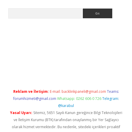
Arama
yz/
betci.co
betci giriş
elexbetgiris.org
hiltonbet güncel
Reklam ve İletişim:
E-mail:
backlinkpaneli@gmail.com
Teams:
forumhizmeti@gmail.com
Whatsapp: 0262 606 0 726
Telegram:
@karabul
Yasal Uyarı:
Sitemiz, 5651 Sayılı Kanun gereğince Bilgi Teknolojileri
ve İletişim Kurumu (BTK) tarafından onaylanmış bir Yer Sağlayıcı
olarak hizmet vermektedir. Bu nedenle, sitedeki içerikleri proaktif