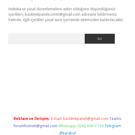
Hukuka ve yasal düzenlemelere aykırı olduğunu düşündüğünüz
içerikleri,
backlinkpanelicomtr@gmail.com
adresine bildirmeniz
halinde, ilgili içerikler yasal süre içerisinde sitemizden kaldırılacaktır.
Arama
r.xyz/
betci.co
betci giriş
elexbetgiris.org
hiltonbet güncel
Reklam ve İletişim:
E-mail:
backlinkpaneli@gmail.com
Teams:
forumhizmeti@gmail.com
Whatsapp: 0262 606 0 726
Telegram:
@karabul