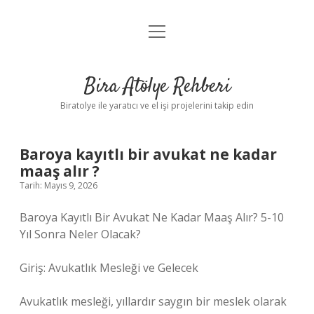
menüyü
Anasayfa
aç
Gizlilik Politikası
Bira Atölye Rehberi
Yasal Uyarı
Biratolye ile yaratıcı ve el işi projelerini takip edin
Baroya kayıtlı bir avukat ne kadar
maaş alır ?
Tarih: Mayıs 9, 2026
Baroya Kayıtlı Bir Avukat Ne Kadar Maaş Alır? 5-10
Yıl Sonra Neler Olacak?
Giriş: Avukatlık Mesleği ve Gelecek
Avukatlık mesleği, yıllardır saygın bir meslek olarak