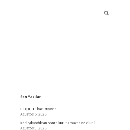
Sidebar
Son Yazılar
ilbet
betci
Betexper giriş adresi
https://www.betexper.xyz
Bilgi IELTS kaç istiyor ?
Ağustos 6, 2026
Kedi yıkandıktan sonra kurutulmazsa ne olur ?
Ağustos 5, 2026