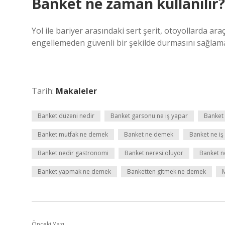
Banket ne zaman kullanılır?
Yol ile bariyer arasındaki sert şerit, otoyollarda ara
engellemeden güvenli bir şekilde durmasını sağlamak
Tarih:
Makaleler
Banket düzeni nedir
Banket garsonu ne iş yapar
Banket
Banket mutfak ne demek
Banket ne demek
Banket ne iş
Banket nedir gastronomi
Banket neresi oluyor
Banket n
Banket yapmak ne demek
Banketten gitmek ne demek
M
Önceki Yazı