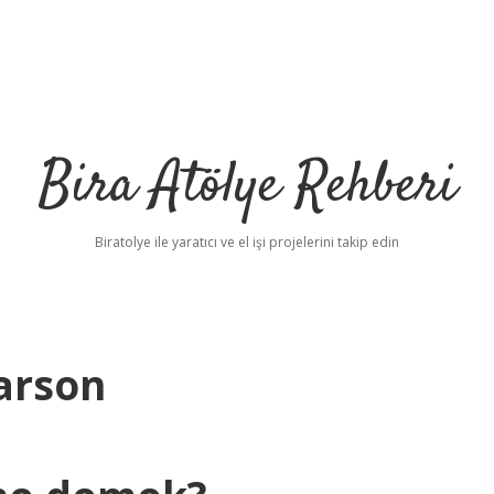
Bira Atölye Rehberi
Biratolye ile yaratıcı ve el işi projelerini takip edin
arson