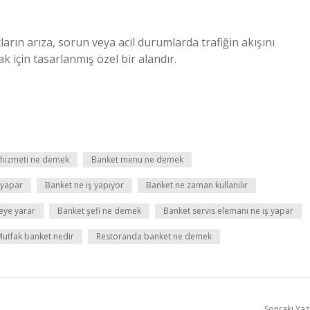
çların arıza, sorun veya acil durumlarda trafiğin akışını
 için tasarlanmış özel bir alandır.
 hizmeti ne demek
Banket menu ne demek
 yapar
Banket ne iş yapıyor
Banket ne zaman kullanılır
eye yarar
Banket şefi ne demek
Banket servis elemanı ne iş yapar
utfak banket nedir
Restoranda banket ne demek
Sonraki Yaz