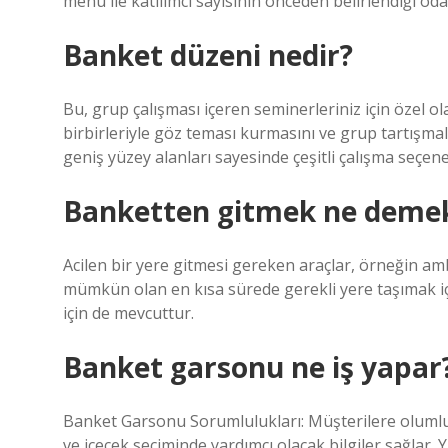
menü ile katılımcı sayısının önceden belirlendiği oda
Banket düzeni nedir?
Bu, grup çalışması içeren seminerleriniz için özel ol
birbirleriyle göz teması kurmasını ve grup tartışmal
geniş yüzey alanları sayesinde çeşitli çalışma seçene
Banketten gitmek ne deme
Acilen bir yere gitmesi gereken araçlar, örneğin amb
mümkün olan en kısa sürede gerekli yere taşımak için a
için de mevcuttur.
Banket garsonu ne iş yapar
Banket Garsonu Sorumlulukları: Müşterilere olumlu v
ve içecek seçiminde yardımcı olacak bilgiler sağlar. Y