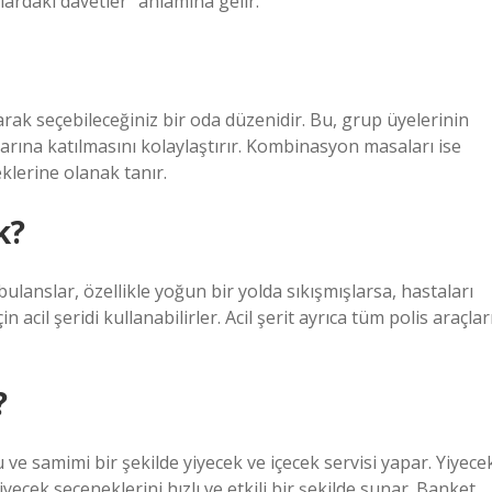
lardaki davetler” anlamına gelir.
arak seçebileceğiniz bir oda düzenidir. Bu, grup üyelerinin
arına katılmasını kolaylaştırır. Kombinasyon masaları ise
klerine olanak tanır.
k?
ulanslar, özellikle yoğun bir yolda sıkışmışlarsa, hastaları
cil şeridi kullanabilirler. Acil şerit ayrıca tüm polis araçlar
?
e samimi bir şekilde yiyecek ve içecek servisi yapar. Yiyece
iyecek seçeneklerini hızlı ve etkili bir şekilde sunar. Banket