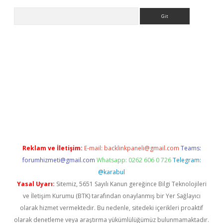
Arama
xyz/
betci.co
betci giriş
elexbetgiris.org
hiltonbet güncel
Reklam ve İletişim:
E-mail:
backlinkpaneli@gmail.com
Teams:
forumhizmeti@gmail.com
Whatsapp: 0262 606 0 726
Telegram:
@karabul
Yasal Uyarı:
Sitemiz, 5651 Sayılı Kanun gereğince Bilgi Teknolojileri
ve İletişim Kurumu (BTK) tarafından onaylanmış bir Yer Sağlayıcı
olarak hizmet vermektedir. Bu nedenle, sitedeki içerikleri proaktif
olarak denetleme veya araştırma yükümlülüğümüz bulunmamaktadır.