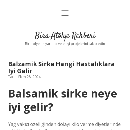
menüyü
Anasayfa
aç
Gizlilik Politikası
Bira Atölye Rehberi
Yasal Uyarı
Biratolye ile yaratıcı ve el işi projelerini takip edin
Balzamik Sirke Hangi Hastalıklara
Iyi Gelir
Tarih: Ekim 28, 2024
Balsamik sirke neye
iyi gelir?
Yağ yakıcı özelliğinden dolayı kilo verme diyetlerinde