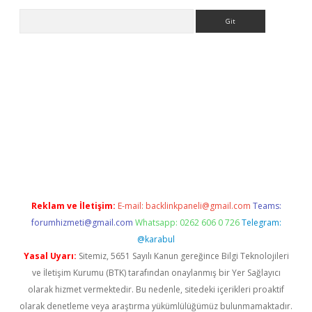
Arama
r.xyz/
betci.co
betci giriş
elexbetgiris.org
hiltonbet güncel
Reklam ve İletişim:
E-mail:
backlinkpaneli@gmail.com
Teams:
forumhizmeti@gmail.com
Whatsapp: 0262 606 0 726
Telegram:
@karabul
Yasal Uyarı:
Sitemiz, 5651 Sayılı Kanun gereğince Bilgi Teknolojileri
ve İletişim Kurumu (BTK) tarafından onaylanmış bir Yer Sağlayıcı
olarak hizmet vermektedir. Bu nedenle, sitedeki içerikleri proaktif
olarak denetleme veya araştırma yükümlülüğümüz bulunmamaktadır.