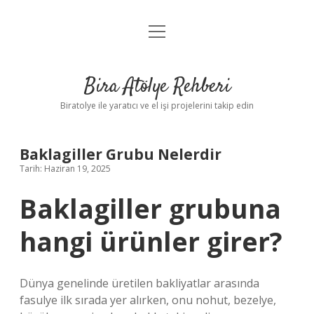
menüyü
Anasayfa
aç
Gizlilik Politikası
Bira Atölye Rehberi
Yasal Uyarı
Biratolye ile yaratıcı ve el işi projelerini takip edin
Baklagiller Grubu Nelerdir
Tarih: Haziran 19, 2025
Baklagiller grubuna
hangi ürünler girer?
Dünya genelinde üretilen bakliyatlar arasında
fasulye ilk sırada yer alırken, onu nohut, bezelye,