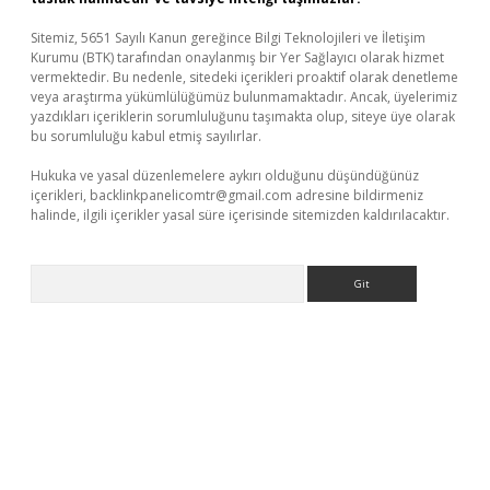
Sitemiz, 5651 Sayılı Kanun gereğince Bilgi Teknolojileri ve İletişim
Kurumu (BTK) tarafından onaylanmış bir Yer Sağlayıcı olarak hizmet
vermektedir. Bu nedenle, sitedeki içerikleri proaktif olarak denetleme
veya araştırma yükümlülüğümüz bulunmamaktadır. Ancak, üyelerimiz
yazdıkları içeriklerin sorumluluğunu taşımakta olup, siteye üye olarak
bu sorumluluğu kabul etmiş sayılırlar.
Hukuka ve yasal düzenlemelere aykırı olduğunu düşündüğünüz
içerikleri,
backlinkpanelicomtr@gmail.com
adresine bildirmeniz
halinde, ilgili içerikler yasal süre içerisinde sitemizden kaldırılacaktır.
Arama
er.xyz/
betci.co
betci giriş
elexbetgiris.org
hiltonbet güncel