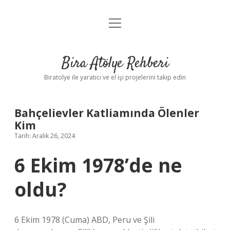
menüyü
Anasayfa
aç
Gizlilik Politikası
Bira Atölye Rehberi
Yasal Uyarı
Biratolye ile yaratıcı ve el işi projelerini takip edin
Bahçelievler Katliamında Ölenler
Kim
Tarih: Aralık 26, 2024
6 Ekim 1978’de ne
oldu?
6 Ekim 1978 (Cuma) ABD, Peru ve Şili