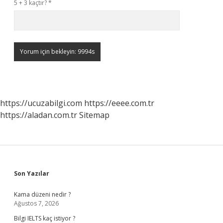
5 + 3 kaçtır?
*
https://ucuzabilgi.com
https://eeee.com.tr
https://aladan.com.tr
Sitemap
Sidebar
Son Yazılar
Kama düzeni nedir ?
Ağustos 7, 2026
Bilgi IELTS kaç istiyor ?