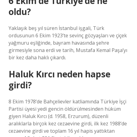
6 Ekim’de Türkiye’de ne
oldu?
Yaklaşık beş yıl süren İstanbul işgali, Türk
ordusunun 6 Ekim 1923’te sevinç gözyaşları ve çiçek
yağmuru eşliğinde, bayram havasında şehre
girmesiyle sona erdi ve tarih, Mustafa Kemal Paşa’yı
bir kez daha haklı çıkardı.
Haluk Kırcı neden hapse
girdi?
8 Ekim 1978’de Bahçelievler katliamında Türkiye İşçi
Partisi üyesi yedi gencin öldürülmesinden hüküm
giyen Haluk Kırcı (d. 1958, Erzurum), düzenli
aralıklarla birçok kez cezaevine girdi, ilk kez 1988’de
cezaevine girdi ve toplam 16 yıl hapis yattıktan