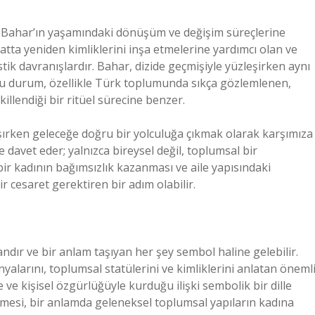
er Bahar’ın yaşamındaki dönüşüm ve değişim süreçlerine
atta yeniden kimliklerini inşa etmelerine yardımcı olan ve
stik davranışlardır. Bahar, dizide geçmişiyle yüzleşirken aynı
 Bu durum, özellikle Türk toplumunda sıkça gözlemlenen,
killendiği bir ritüel sürecine benzer.
şırken geleceğe doğru bir yolculuğa çıkmak olarak karşımıza
e davet eder; yalnızca bireysel değil, toplumsal bir
ir kadının bağımsızlık kazanması ve aile yapısındaki
 cesaret gerektiren bir adım olabilir.
andır ve bir anlam taşıyan her şey sembol haline gelebilir.
yalarını, toplumsal statülerini ve kimliklerini anlatan öneml
 ve kişisel özgürlüğüyle kurduğu ilişki sembolik bir dille
şmesi, bir anlamda geleneksel toplumsal yapıların kadına