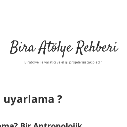
Bira Atölye Rehberi
Biratolye ile yaratıcı ve el işi projelerini takip edin
n uyarlama ?
ama? Bir Antropolojik