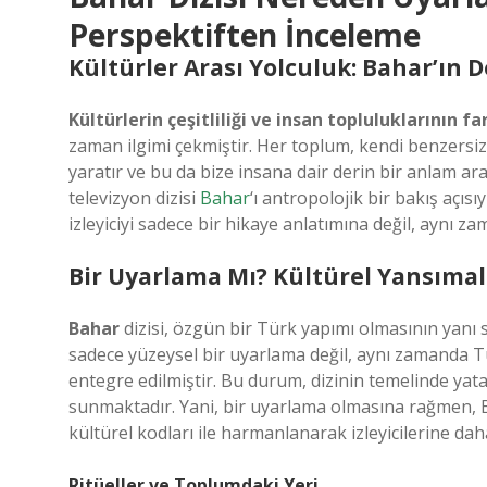
Perspektiften İnceleme
Kültürler Arası Yolculuk: Bahar’ın D
Kültürlerin çeşitliliği ve insan topluluklarının f
zaman ilgimi çekmiştir. Her toplum, kendi benzersiz r
yaratır ve bu da bize insana dair derin bir anlam ara
televizyon dizisi
Bahar
‘ı antropolojik bir bakış açısı
izleyiciyi sadece bir hikaye anlatımına değil, aynı z
Bir Uyarlama Mı? Kültürel Yansımal
Bahar
dizisi, özgün bir Türk yapımı olmasının yanı sı
sadece yüzeysel bir uyarlama değil, aynı zamanda 
entegre edilmiştir. Bu durum, dizinin temelinde yatan 
sunmaktadır. Yani, bir uyarlama olmasına rağmen, 
kültürel kodları ile harmanlanarak izleyicilerine daha
Ritüeller ve Toplumdaki Yeri