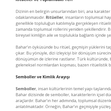
Dizinin en belirgin unsurlarından biri, ana karakt
odaklanmasıdır.
Ritüeller
, insanların toplumsal hay
genellikle topluluğun katılımıyla gerçekleşen ritüeli
zamanda toplumsal rollerini yeniden şekillendirir.
bireysel kimliğin aile ve toplulukla bağlantı içinde şe
Bahar’ın öyküsünde bu ritüel, geçmişin yüklerini ta
çıkar. Bu yönüyle, dizi izleyiciyi bir dönüşüm sürecin
dönüşümün de izlerine rastlanır. Türk kültüründe, b
geleneksel normlardan kopması, bazen ritüelistik bir
Semboller ve Kimlik Arayışı
Semboller
, insan kültürlerinin temel yapı taşlarınd
Bahar dizisinde de semboller, karakterlerin içsel dün
araçlardır. Bahar’ın her adımında, toplumsal düzenle
anlatılmaktadır. Örneğin, Bahar’ın geçmişiyle yüzle