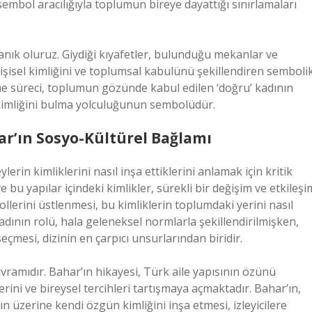
 sembol aracılığıyla toplumun bireye dayattığı sınırlamaları
anık oluruz. Giydiği kıyafetler, bulunduğu mekanlar ve
 kişisel kimliğini ve toplumsal kabulünü şekillendiren semboli
me süreci, toplumun gözünde kabul edilen ‘doğru’ kadının
kimliğini bulma yolculuğunun sembolüdür.
ar’ın Sosyo-Kültürel Bağlamı
lerin kimliklerini nasıl inşa ettiklerini anlamak için kritik
 bu yapılar içindeki kimlikler, sürekli bir değişim ve etkileşi
lerini üstlenmesi, bu kimliklerin toplumdaki yerini nasıl
dının rolü, hala geleneksel normlarla şekillendirilmişken,
çmesi, dizinin en çarpıcı unsurlarından biridir.
vramıdır. Bahar’ın hikayesi, Türk aile yapısının özünü
rini ve bireysel tercihleri tartışmaya açmaktadır. Bahar’ın,
ın üzerine kendi özgün kimliğini inşa etmesi, izleyicilere