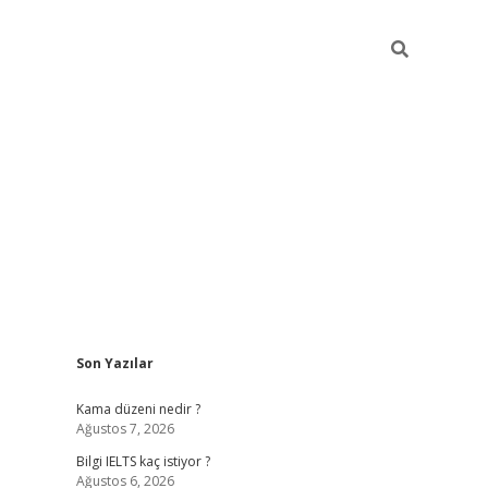
Sidebar
Son Yazılar
ilbet
betci
Betexper giriş adresi
https://www.betexper.
Kama düzeni nedir ?
Ağustos 7, 2026
Bilgi IELTS kaç istiyor ?
Ağustos 6, 2026