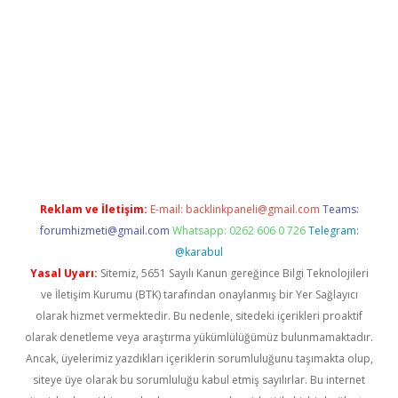
r.xyz/
betci.co
betci giriş
elexbetgiris.org
hiltonbet güncel
Reklam ve İletişim:
E-mail:
backlinkpaneli@gmail.com
Teams:
forumhizmeti@gmail.com
Whatsapp: 0262 606 0 726
Telegram:
@karabul
Yasal Uyarı:
Sitemiz, 5651 Sayılı Kanun gereğince Bilgi Teknolojileri
ve İletişim Kurumu (BTK) tarafından onaylanmış bir Yer Sağlayıcı
olarak hizmet vermektedir. Bu nedenle, sitedeki içerikleri proaktif
olarak denetleme veya araştırma yükümlülüğümüz bulunmamaktadır.
Ancak, üyelerimiz yazdıkları içeriklerin sorumluluğunu taşımakta olup,
siteye üye olarak bu sorumluluğu kabul etmiş sayılırlar. Bu internet