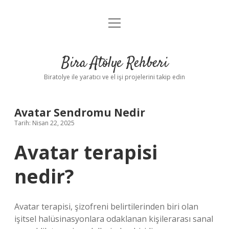
menüyü
Anasayfa
aç
Gizlilik Politikası
Bira Atölye Rehberi
Yasal Uyarı
Biratolye ile yaratıcı ve el işi projelerini takip edin
Avatar Sendromu Nedir
Tarih: Nisan 22, 2025
Avatar terapisi
nedir?
Avatar terapisi, şizofreni belirtilerinden biri olan
işitsel halüsinasyonlara odaklanan kişilerarası sanal