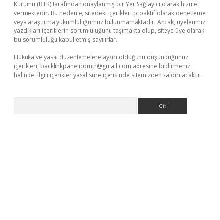
Kurumu (BTK) tarafından onaylanmış bir Yer Sağlayıcı olarak hizmet
vermektedir. Bu nedenle, sitedeki içerikleri proaktif olarak denetleme
veya araştırma yükümlülüğümüz bulunmamaktadır. Ancak, üyelerimiz
yazdıkları içeriklerin sorumluluğunu taşımakta olup, siteye üye olarak
bu sorumluluğu kabul etmiş sayılırlar.
Hukuka ve yasal düzenlemelere aykırı olduğunu düşündüğünüz
içerikleri,
backlinkpanelicomtr@gmail.com
adresine bildirmeniz
halinde, ilgili içerikler yasal süre içerisinde sitemizden kaldırılacaktır.
Arama
xyz/
betci.co
betci giriş
elexbetgiris.org
hiltonbet güncel