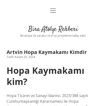
menüyü
Anasayfa
aç
Gizlilik Politikası
Bira Atölye Rehberi
Yasal Uyarı
Biratolye ile yaratıcı ve el işi projelerini takip edin
Artvin Hopa Kaymakamı Kimdir
Tarih: Kasım 25, 2024
Hopa Kaymakamı
kim?
Hopa Ticaret ve Sanayi İdaresi, 2023/388 sayılı
Cumhurbaşkanlığı Kararnamesi ile Hopa