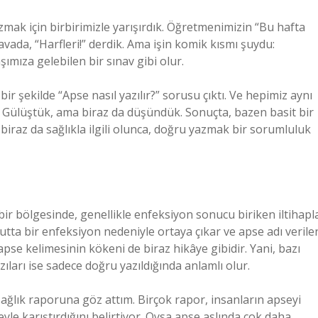
zmak için birbirimizle yarışırdık. Öğretmenimizin “Bu hafta
avada, “Harfleri!” derdik. Ama işin komik kısmı şuydu:
ımıza gelebilen bir sınav gibi olur.
r şekilde “Apse nasıl yazılır?” sorusu çıktı. Ve hepimiz aynı
. Gülüştük, ama biraz da düşündük. Sonuçta, bazen basit bir
, biraz da sağlıkla ilgili olunca, doğru yazmak bir sorumluluk
ir bölgesinde, genellikle enfeksiyon sonucu biriken iltihapl
vücutta bir enfeksiyon nedeniyle ortaya çıkar ve apse adı verile
, apse kelimesinin kökeni de biraz hikâye gibidir. Yani, bazı
ıları ise sadece doğru yazıldığında anlamlı olur.
sağlık raporuna göz attım. Birçok rapor, insanların apseyi
eyle karıştırdığını belirtiyor. Oysa apse aslında çok daha