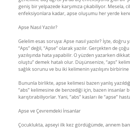
geniş bir yelpazede karşımıza çıkabiliyor. Mesela, c
enfeksiyonlara kadar, apse oluşumu her yerde kendi
Apse Nasıl Yazılır?
Gelelim esas soruya: Apse nasıl yazılır? İşte, doğru
“Aps” değil, “Apse” olarak yazılır. Gerçekten de çoğu
yazılışında hata yapabilir. O yüzden yazarken dikka
oluştu” demek hatalı olur. Düşünsenize, “aps” kelime
sağlık sorunu ve bu iki kelimenin yazılışını birbiri
Bununla birlikte, apse kelimesi bazen yanlış yazıldığı 
“abs” kelimesine de benzediği için, bazen insanlar b
karıştırabiliyorlar. Yani, “abs” kasları ile “apse” hast
Apse ve Çevremdeki İnsanlar
Çocuklukta, apseyi ilk kez gördüğümde, annem bana