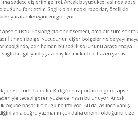
klıma sadece dişlerim gelirdi. Ancak büyüdükçe, aslında apse
lduğunu fark ettim. Sağlık alanındaki raporlar, özellikle
ler yaratabileceğini vurguluyor.
r apse oluştu. Başlangıçta önemsemedi, ama bir süre sonra 
adı. İltihaplı bölge, vücudunun diğer bölgelerine de yayılmay
u sormadığında, ben hemen bu sağlık sorununu araştırmaya
ağlıkla ilgili yanlış yazılmış kelimeler bile bazen yanlış
dukça net. Türk Tabipler Birliği’nin raporlarına göre, apse
nedeniyle tedavi gören yüzlerce insan bulunuyor. Ancak,
 ölçüde başarılı olduğu belirtiliyor. Bu da, aslında yanlış
emediğini ama doğru yazmanın çok daha önemli olduğunu bize