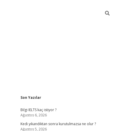
Sidebar
Son Yazılar
ilbet
betci
Betexper giriş adresi
https://www.betexper.
Bilgi IELTS kaç istiyor ?
Ağustos 6, 2026
Kedi yıkandıktan sonra kurutulmazsa ne olur ?
Ağustos 5, 2026