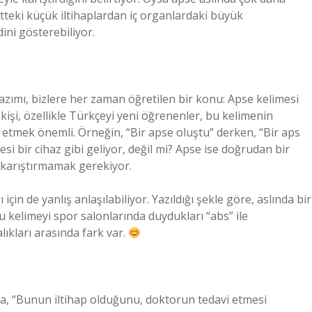
iltteki küçük iltihaplardan iç organlardaki büyük
ni gösterebiliyor.
 yazımı, bizlere her zaman öğretilen bir konu: Apse kelimesi
 kişi, özellikle Türkçeyi yeni öğrenenler, bu kelimenin
t etmek önemli. Örneğin, “Bir apse oluştu” derken, “Bir aps
si bir cihaz gibi geliyor, değil mi? Apse ise doğrudan bir
ne karıştırmamak gerekiyor.
için de yanlış anlaşılabiliyor. Yazıldığı şekle göre, aslında bir
u kelimeyi spor salonlarında duydukları “abs” ile
alıkları arasında fark var.
, “Bunun iltihap olduğunu, doktorun tedavi etmesi