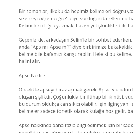
Bir zamanlar, ilkokulda hepimiz kelimeleri doğru ya
size neyi öğreteceğiz?” diye sorduğunda, ellerimiz h
Kelimeleri doğru yazmak, bazen yetişkinlikte bile baş
Geçenlerde, arkadaşım Selim’le bir sohbet ederken, bi
anda “Aps mı, Apse mi?” diye birbirimize bakakaldık
kelime bile kafamızı karıştırabilir. Hele ki bu kelime
halini alır.
Apse Nedir?
Öncelikle apseyi biraz açmak gerek. Apse, vücudun b
oluşan şişliktir. Çoğunlukla bir iltihap birikintisi, 
bu durum oldukça can sıkıcı olabilir. İşin ilginç yanı
kelimeler sadece fonetik olarak kulağa hoş gelir, baz
Apse hakkında daha fazla bilgi edinmek için birkaç 
genellikle baş ağrısı ya da diş enfeksiyonu gibi bir ş