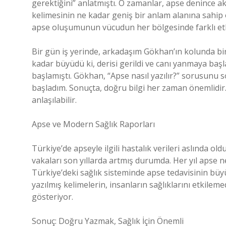
gerektiğini” anlatmıştı. O zamanlar, apse denince a
kelimesinin ne kadar geniş bir anlam alanına sahip o
apse oluşumunun vücudun her bölgesinde farklı etki
Bir gün iş yerinde, arkadaşım Gökhan’ın kolunda bi
kadar büyüdü ki, derisi gerildi ve canı yanmaya başl
başlamıştı. Gökhan, “Apse nasıl yazılır?” sorusun
başladım. Sonuçta, doğru bilgi her zaman önemlidir. S
anlaşılabilir.
Apse ve Modern Sağlık Raporları
Türkiye’de apseyle ilgili hastalık verileri aslında ol
vakaları son yıllarda artmış durumda. Her yıl apse 
Türkiye’deki sağlık sisteminde apse tedavisinin büyük
yazılmış kelimelerin, insanların sağlıklarını etkil
gösteriyor.
Sonuç: Doğru Yazmak, Sağlık İçin Önemli