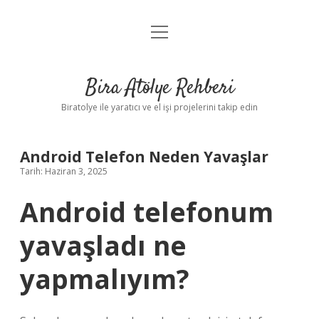
menüyü
Anasayfa
aç
Gizlilik Politikası
Bira Atölye Rehberi
Yasal Uyarı
Biratolye ile yaratıcı ve el işi projelerini takip edin
Android Telefon Neden Yavaşlar
Tarih: Haziran 3, 2025
Android telefonum
yavaşladı ne
yapmalıyım?