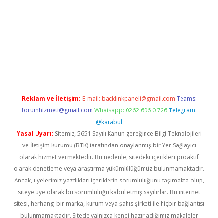
.xyz/
betci.co
betci giriş
elexbetgiris.org
hiltonbet güncel
Reklam ve İletişim:
E-mail:
backlinkpaneli@gmail.com
Teams:
forumhizmeti@gmail.com
Whatsapp: 0262 606 0 726
Telegram:
@karabul
Yasal Uyarı:
Sitemiz, 5651 Sayılı Kanun gereğince Bilgi Teknolojileri
ve İletişim Kurumu (BTK) tarafından onaylanmış bir Yer Sağlayıcı
olarak hizmet vermektedir. Bu nedenle, sitedeki içerikleri proaktif
olarak denetleme veya araştırma yükümlülüğümüz bulunmamaktadır.
Ancak, üyelerimiz yazdıkları içeriklerin sorumluluğunu taşımakta olup,
siteye üye olarak bu sorumluluğu kabul etmiş sayılırlar. Bu internet
sitesi, herhangi bir marka, kurum veya şahıs şirketi ile hiçbir bağlantısı
bulunmamaktadır. Sitede yalnızca kendi hazırladığımız makaleler