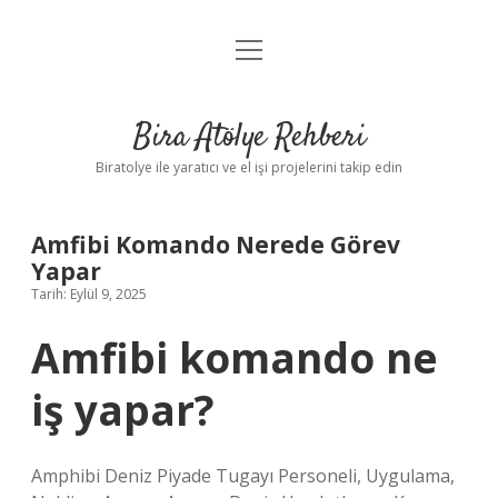
menüyü
Anasayfa
aç
Gizlilik Politikası
Bira Atölye Rehberi
Yasal Uyarı
Biratolye ile yaratıcı ve el işi projelerini takip edin
Amfibi Komando Nerede Görev
Yapar
Tarih: Eylül 9, 2025
Amfibi komando ne
iş yapar?
Amphibi Deniz Piyade Tugayı Personeli, Uygulama,