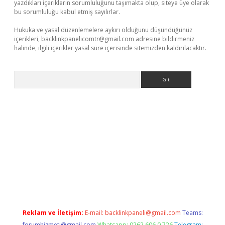
yazdıkları içeriklerin sorumluluğunu taşımakta olup, siteye üye olarak
bu sorumluluğu kabul etmiş sayılırlar.
Hukuka ve yasal düzenlemelere aykırı olduğunu düşündüğünüz
içerikleri,
backlinkpanelicomtr@gmail.com
adresine bildirmeniz
halinde, ilgili içerikler yasal süre içerisinde sitemizden kaldırılacaktır.
Arama
r.xyz/
betci.co
betci giriş
elexbetgiris.org
hiltonbet güncel
Reklam ve İletişim:
E-mail:
backlinkpaneli@gmail.com
Teams:
forumhizmeti@gmail.com
Whatsapp: 0262 606 0 726
Telegram: