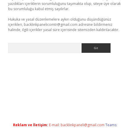
yazdıkları içeriklerin sorumluluğunu taşımakta olup, siteye üye olarak
bu sorumluluğu kabul etmiş sayılırlar.
Hukuka ve yasal düzenlemelere aykırı olduğunu düşündüğünüz
içerikleri,
backlinkpanelicomtr@gmail.com
adresine bildirmeniz
halinde, ilgili içerikler yasal süre içerisinde sitemizden kaldırılacaktır.
Arama
.xyz/
betci.co
betci giriş
elexbetgiris.org
hiltonbet güncel
Reklam ve İletişim:
E-mail:
backlinkpaneli@gmail.com
Teams: