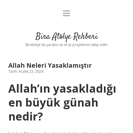
menüyü
Anasayfa
aç
Gizlilik Politikası
Bira Atölye Rehberi
Yasal Uyarı
Biratolye ile yaratıcı ve el işi projelerini takip edin
Allah Neleri Yasaklamıştır
Tarih: Aralık 23, 2024
Allah’ın yasakladığı
en büyük günah
nedir?