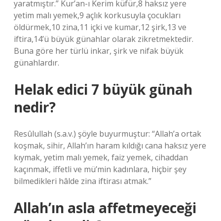
yaratmıştır.” Kur’an-ı Kerim küfür,8 haksız yere
yetim malı yemek,9 açlık korkusuyla çocukları
öldürmek,10 zina,11 içki ve kumar,12 şirk,13 ve
iftira,14’ü büyük günahlar olarak zikretmektedir.
Buna göre her türlü inkar, şirk ve nifak büyük
günahlardır.
Helak edici 7 büyük günah
nedir?
Resûlullah (s.a.v.) şöyle buyurmuştur: “Allah’a ortak
koşmak, sihir, Allah’ın haram kıldığı cana haksız yere
kıymak, yetim malı yemek, faiz yemek, cihaddan
kaçınmak, iffetli ve mü’min kadınlara, hiçbir şey
bilmedikleri hâlde zina iftirası atmak.”
Allah’ın asla affetmeyeceği