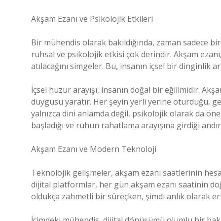
Akşam Ezanı ve Psikolojik Etkileri
Bir mühendis olarak bakıldığında, zaman sadece bir 
ruhsal ve psikolojik etkisi çok derindir. Akşam eza
atılacağını simgeler. Bu, insanın içsel bir dinginlik ar
İçsel huzur arayışı, insanın doğal bir eğilimidir. Akş
duygusu yaratır. Her şeyin yerli yerine oturduğu, gec
yalnızca dini anlamda değil, psikolojik olarak da ön
başladığı ve ruhun rahatlama arayışına girdiği andır
Akşam Ezanı ve Modern Teknoloji
Teknolojik gelişmeler, akşam ezanı saatlerinin hesap
dijital platformlar, her gün akşam ezanı saatinin do
oldukça zahmetli bir süreçken, şimdi anlık olarak er
İçimdeki mühendis, dijital dönüşümü olumlu bir bakış