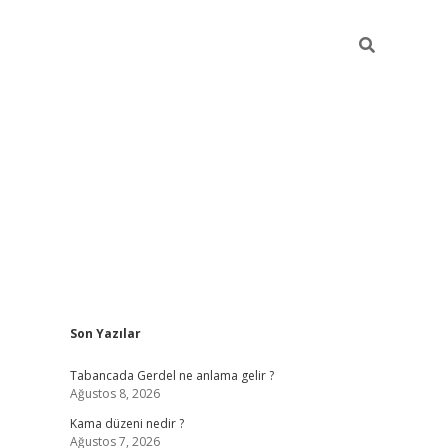
Sidebar
Son Yazılar
ilbet
betci
Betexper giriş adresi
https://www.betexper.x
Tabancada Gerdel ne anlama gelir ?
Ağustos 8, 2026
Kama düzeni nedir ?
Ağustos 7, 2026