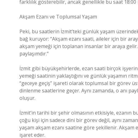
farklılık gösterebilir, ancak genellikle bu saat 18:00 
Akşam Ezanı ve Toplumsal Yaşam
Peki, bu saatlerin İzmit’teki günlük yaşam üzerindek
bağ kuruyor: “Akşam ezanı saati, aileler için bir 
akşam yemeği için toplanan insanlar bir araya gelir.
paylaşımdır.”
İzmit gibi büyükşehirlerde, ezan saati birçok işye
yemeği saatinin yaklaştığını ve günlük yaşamın ritmin
“geceye geçiş” işareti olarak toplumsal bir görev üs
dinlenme saatlerine geçer. Aynı zamanda, o anı pay
oluşur.
İzmit’in tarihi bir şehir olmasının etkisiyle, ezanın
çoğu kişi için sadece dini bir görev değil, aynı zama
yaşam akşam ezanı saatine göre şekillenir. Akşam eza
işaret eder.