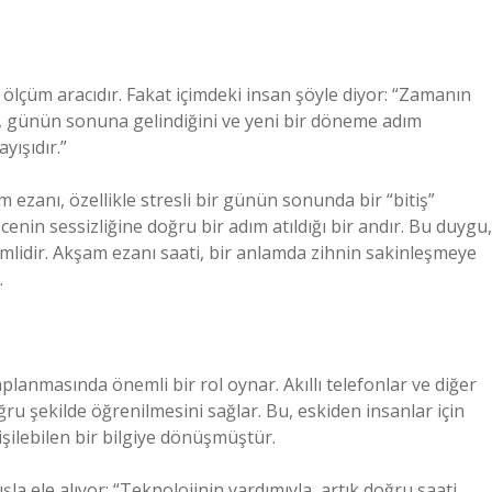
ölçüm aracıdır. Fakat içimdeki insan şöyle diyor: “Zamanın
nı, günün sonuna gelindiğini ve yeni bir döneme adım
ayışıdır.”
am ezanı, özellikle stresli bir günün sonunda bir “bitiş”
enin sessizliğine doğru bir adım atıldığı bir andır. Bu duygu,
emlidir. Akşam ezanı saati, bir anlamda zihnin sakinleşmeye
.
lanmasında önemli bir rol oynar. Akıllı telefonlar ve diğer
ğru şekilde öğrenilmesini sağlar. Bu, eskiden insanlar için
işilebilen bir bilgiye dönüşmüştür.
la ele alıyor: “Teknolojinin yardımıyla, artık doğru saati