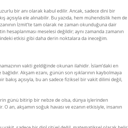
zurlu bir anı olarak kabul edilir. Ancak, sadece dini bir
ış açısıyla ele alınabilir. Bu yazıda, hem mühendislik hem de
ezanının İzmit’te tam olarak ne zaman okunduğuna dair
aatin hesaplanması meselesi değildir; aynı zamanda zamanın
indeki etkisi gibi daha derin noktalara da ineceğim.
mazının vakti geldiğinde okunan ilahidir. İslam’daki en
re bağlıdır. Akşam ezanı, günün son ışıklarının kaybolmaya
r bakış açısıyla, bu an sadece fiziksel bir vakit dilimi değil,
erin günü bitirip bir nebze de olsa, dünya işlerinden
r. O an, akşamın soğuk havası ve ezanın etkisiyle, insanın
akit, sadece bir dinî ritüel değil, matematiksel olarak belirl