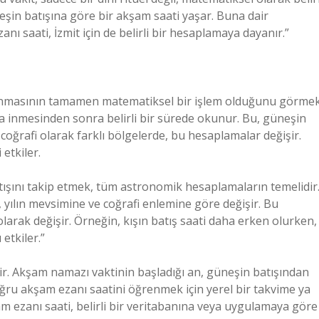
şin batışına göre bir akşam saati yaşar. Buna dair
nı saati, İzmit için de belirli bir hesaplamaya dayanır.”
lanmasının tamamen matematiksel bir işlem olduğunu görme
ına inmesinden sonra belirli bir sürede okunur. Bu, güneşin
ibi coğrafi olarak farklı bölgelerde, bu hesaplamalar değişir.
etkiler.
ışını takip etmek, tüm astronomik hesaplamaların temelidir
 yılın mevsimine ve coğrafi enlemine göre değişir. Bu
larak değişir. Örneğin, kışın batış saati daha erken olurken,
etkiler.”
ir. Akşam namazı vaktinin başladığı an, güneşin batışından
oğru akşam ezanı saatini öğrenmek için yerel bir takvime ya
am ezanı saati, belirli bir veritabanına veya uygulamaya göre