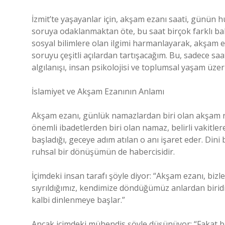
İzmit’te yaşayanlar için, akşam ezanı saati, günün hu
soruya odaklanmaktan öte, bu saat birçok farklı bak
sosyal bilimlere olan ilgimi harmanlayarak, akşam 
soruyu çeşitli açılardan tartışacağım. Bu, sadece s
algılanışı, insan psikolojisi ve toplumsal yaşam üzer
İslamiyet ve Akşam Ezanının Anlamı
Akşam ezanı, günlük namazlardan biri olan akşam na
önemli ibadetlerden biri olan namaz, belirli vakitle
başladığı, geceye adım atılan o anı işaret eder. Dini bi
ruhsal bir dönüşümün de habercisidir.
İçimdeki insan tarafı şöyle diyor: “Akşam ezanı, bizl
sıyrıldığımız, kendimize döndüğümüz anlardan biridi
kalbi dinlenmeye başlar.”
Ancak içimdeki mühendis şöyle düşünüyor: “Fakat bu v