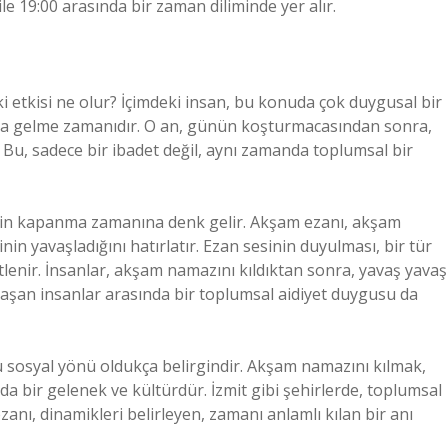
ile 19:00 arasında bir zaman diliminde yer alır.
i etkisi ne olur? İçimdeki insan, bu konuda çok duygusal bir
araya gelme zamanıdır. O an, günün koşturmacasından sonra,
 Bu, sadece bir ibadet değil, aynı zamanda toplumsal bir
rinin kapanma zamanına denk gelir. Akşam ezanı, akşam
in yavaşladığını hatırlatır. Ezan sesinin duyulması, bir tür
tlenir. İnsanlar, akşam namazını kıldıktan sonra, yavaş yavaş
laşan insanlar arasında bir toplumsal aidiyet duygusu da
 bu sosyal yönü oldukça belirgindir. Akşam namazını kılmak,
nda bir gelenek ve kültürdür. İzmit gibi şehirlerde, toplumsal
nı, dinamikleri belirleyen, zamanı anlamlı kılan bir anı