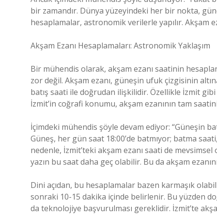
bir zamandır. Dünya yüzeyindeki her bir nokta, güne
hesaplamalar, astronomik verilerle yapılır. Akşam eza
Akşam Ezanı Hesaplamaları: Astronomik Yaklaşım
Bir mühendis olarak, akşam ezanı saatinin hesap
zor değil. Akşam ezanı, güneşin ufuk çizgisinin alt
batış saati ile doğrudan ilişkilidir. Özellikle İzmit g
İzmit’in coğrafi konumu, akşam ezanının tam saatini 
İçimdeki mühendis şöyle devam ediyor: “Güneşin bat
Güneş, her gün saat 18:00’de batmıyor; batma saati,
nedenle, İzmit’teki akşam ezanı saati de mevsimsel o
yazın bu saat daha geç olabilir. Bu da akşam ezanını 
Dini açıdan, bu hesaplamalar bazen karmaşık olabil
sonraki 10-15 dakika içinde belirlenir. Bu yüzden d
da teknolojiye başvurulması gereklidir. İzmit’te akş