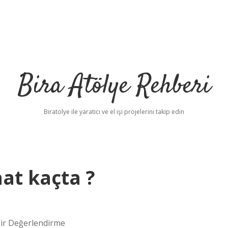
Bira Atölye Rehberi
Biratolye ile yaratıcı ve el işi projelerini takip edin
at kaçta ?
Bir Değerlendirme