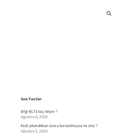
Sidebar
Son Yazılar
ilbet
betci
Betexper giriş adre
Bilgi IELTS kaç istiyor ?
Ağustos 6, 2026
Kedi yıkandıktan sonra kurutulmazsa ne olur ?
Ağustos 5, 2026