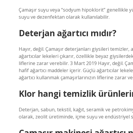
Çamaşır suyu veya “sodyum hipoklorit” genellikle yüz
suyu ve dezenfektan olarak kullanılabilir.
Deterjan ağartıcı mıdır?
Hayır, değil. Çamaşır deterjanları giysileri temizler, 
ağartıcılar lekeleri çıkarır, özellikle beyaz giysilerd
liflerine zarar verebilir. 3 Mart 2019 Hayır, değil. Ça
hafif ağartıcı maddeler içerir. Güçlü ağartıcılar lekele
ağartıcı kullanmak çamaşırlarınızın liflerine zarar ver
Klor hangi temizlik ürünler
Deterjan, sabun, tekstil, kağıt, seramik ve petrok
olarak, zeolit ​​üretiminde, içme suyu ve endüstriyel s
Çamaşır makinesi ağartıcı n