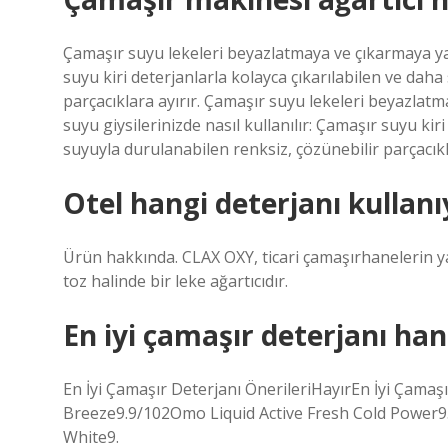
Çamaşır suyu lekeleri beyazlatmaya ve çıkarmaya yard
suyu kiri deterjanlarla kolayca çıkarılabilen ve dah
parçacıklara ayırır. Çamaşır suyu lekeleri beyazlat
suyu giysilerinizde nasıl kullanılır: Çamaşır suyu ki
suyuyla durulanabilen renksiz, çözünebilir parçacıkla
Otel hangi deterjanı kullanı
Ürün hakkında. CLAX OXY, ticari çamaşırhanelerin ya
toz halinde bir leke ağartıcıdır.
En iyi çamaşır deterjanı han
En İyi Çamaşır Deterjanı ÖnerileriHayırEn İyi Çamaş
Breeze9.9/102Omo Liquid Active Fresh Cold Power
White9.