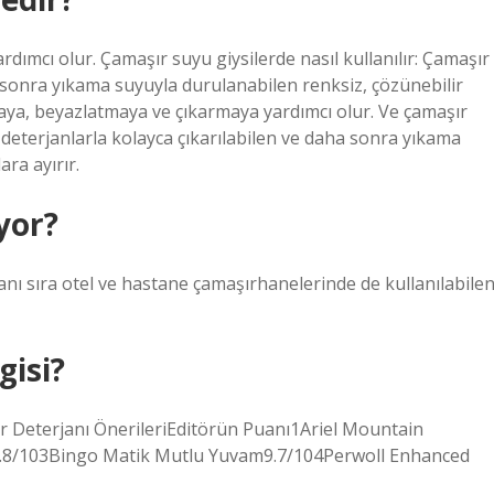
ımcı olur. Çamaşır suyu giysilerde nasıl kullanılır: Çamaşır
a sonra yıkama suyuyla durulanabilen renksiz, çözünebilir
maya, beyazlatmaya ve çıkarmaya yardımcı olur. Ve çamaşır
ri deterjanlarla kolayca çıkarılabilen ve daha sonra yıkama
ra ayırır.
yor?
nı sıra otel ve hastane çamaşırhanelerinde de kullanılabile
gisi?
ır Deterjanı ÖnerileriEditörün Puanı1Ariel Mountain
9.8/103Bingo Matik Mutlu Yuvam9.7/104Perwoll Enhanced