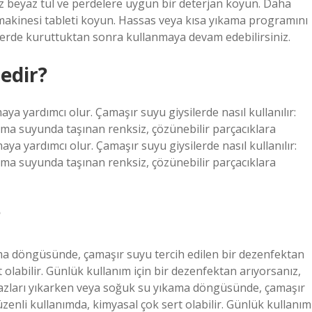
z beyaz tül ve perdelere uygun bir deterjan koyun. Daha
akinesi tableti koyun. Hassas veya kısa yıkama programını
r yerde kuruttuktan sonra kullanmaya devam edebilirsiniz.
edir?
a yardımcı olur. Çamaşır suyu giysilerde nasıl kullanılır:
kama suyunda taşınan renksiz, çözünebilir parçacıklara
a yardımcı olur. Çamaşır suyu giysilerde nasıl kullanılır:
kama suyunda taşınan renksiz, çözünebilir parçacıklara
?
ma döngüsünde, çamaşır suyu tercih edilen bir dezenfektan
t olabilir. Günlük kullanım için bir dezenfektan arıyorsanız,
yazları yıkarken veya soğuk su yıkama döngüsünde, çamaşır
üzenli kullanımda, kimyasal çok sert olabilir. Günlük kullanım