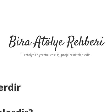
Bira Atölye Rehberi
Biratolye ile yaratıcı ve el işi projelerini takip edin
erdir