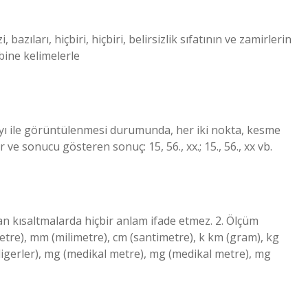
zi, bazıları, hiçbiri, hiçbiri, belirsizlik sıfatının ve zamirlerin
bine kelimelerle
. Sayı ile görüntülenmesi durumunda, her iki nokta, kesme
ve sonucu gösteren sonuç: 15, 56., xx.; 15., 56., xx vb.
an kısaltmalarda hiçbir anlam ifade etmez. 2. Ölçüm
(metre), mm (milimetre), cm (santimetre), k km (gram), kg
(miligerler), mg (medikal metre), mg (medikal metre), mg