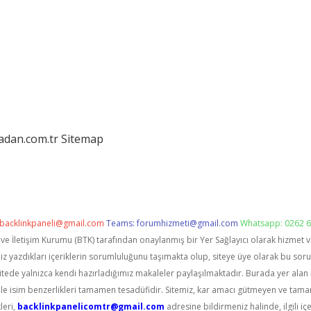
ladan.com.tr
Sitemap
backlinkpaneli@gmail.com
Teams:
forumhizmeti@gmail.com
Whatsapp: 0262 6
i ve İletişim Kurumu (BTK) tarafından onaylanmış bir Yer Sağlayıcı olarak hizmet 
zdıkları içeriklerin sorumluluğunu taşımakta olup, siteye üye olarak bu sorumlu
itede yalnızca kendi hazırladığımız makaleler paylaşılmaktadır. Burada yer alan 
le isim benzerlikleri tamamen tesadüfidir. Sitemiz, kar amacı gütmeyen ve tama
leri,
backlinkpanelicomtr@gmail.com
adresine bildirmeniz halinde, ilgili içe