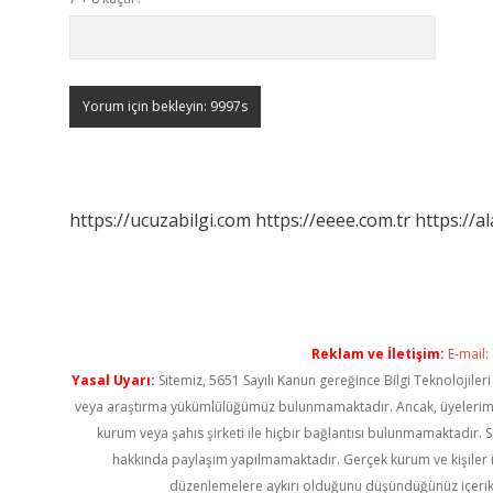
https://ucuzabilgi.com
https://eeee.com.tr
https://a
Reklam ve İletişim:
E-mail:
Yasal Uyarı:
Sitemiz, 5651 Sayılı Kanun gereğince Bilgi Teknolojiler
veya araştırma yükümlülüğümüz bulunmamaktadır. Ancak, üyelerimiz ya
kurum veya şahıs şirketi ile hiçbir bağlantısı bulunmamaktadır. S
hakkında paylaşım yapılmamaktadır. Gerçek kurum ve kişiler i
düzenlemelere aykırı olduğunu düşündüğünüz içerik