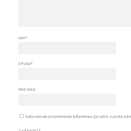
İsim*
E-Posta*
Web Sitesi
Daha sonraki yorumlarımda kullanılması için adım, e-posta adres
7 + 8 kaçtır?
*