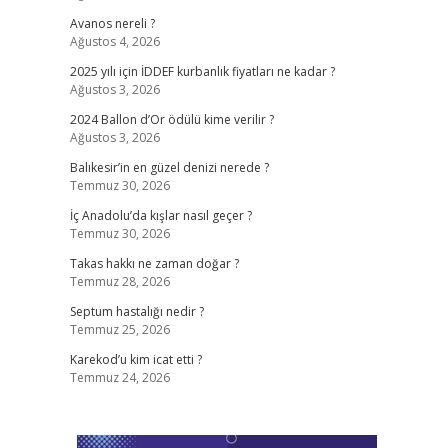
Avanos nereli ?
Ağustos 4, 2026
2025 yılı için İDDEF kurbanlık fiyatları ne kadar ?
Ağustos 3, 2026
2024 Ballon d’Or ödülü kime verilir ?
Ağustos 3, 2026
Balıkesir’in en güzel denizi nerede ?
Temmuz 30, 2026
İç Anadolu’da kışlar nasıl geçer ?
Temmuz 30, 2026
Takas hakkı ne zaman doğar ?
Temmuz 28, 2026
Septum hastalığı nedir ?
Temmuz 25, 2026
Karekod’u kim icat etti ?
Temmuz 24, 2026