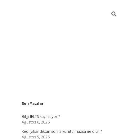
Sidebar
Son Yazılar
ilbet
betci
Betexper giriş adresi
https://www.betexper.xyz
Bilgi IELTS kaç istiyor ?
Ağustos 6, 2026
Kedi yıkandıktan sonra kurutulmazsa ne olur ?
Ağustos 5, 2026