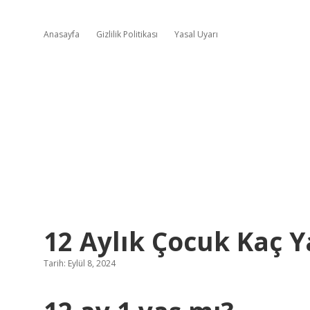
Anasayfa
Gizlilik Politikası
Yasal Uyarı
12 Aylık Çocuk Kaç 
Tarih: Eylül 8, 2024