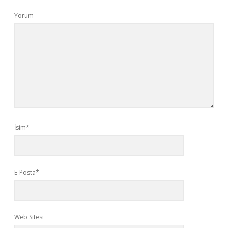
Yorum
İsim*
E-Posta*
Web Sitesi