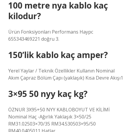
100 metre nya kablo kaç
kilodur?
Ürün Fonksiyonları Performans Haypc
655343469221 doğru 3.
150’lik kablo kaç amper?
Yerel Yaylar / Teknik Özellikler Kullanın Nominal
Akım Çapraz Bölüm Çapı (yaklaşık) Kısa Devre Akışı1
3×95 50 nyy kaç kg?
ÖZNUR 3X95+50 NYY KABLOBOYUT VE KİLİMİ
Nominal Haç -Ağırlık Yaklaşık 3×50/25
RM31.02503×70/35 RM34.530503×95/50
RM40.0405011 Hatlar.