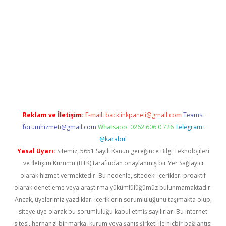
per.xyz/
betci.co
betci giriş
elexbetgiris.org
hiltonbet güncel
Reklam ve İletişim:
E-mail:
backlinkpaneli@gmail.com
Teams:
forumhizmeti@gmail.com
Whatsapp: 0262 606 0 726
Telegram:
@karabul
Yasal Uyarı:
Sitemiz, 5651 Sayılı Kanun gereğince Bilgi Teknolojileri
ve İletişim Kurumu (BTK) tarafından onaylanmış bir Yer Sağlayıcı
olarak hizmet vermektedir. Bu nedenle, sitedeki içerikleri proaktif
olarak denetleme veya araştırma yükümlülüğümüz bulunmamaktadır.
Ancak, üyelerimiz yazdıkları içeriklerin sorumluluğunu taşımakta olup,
siteye üye olarak bu sorumluluğu kabul etmiş sayılırlar. Bu internet
sitesi, herhangi bir marka, kurum veya şahıs şirketi ile hiçbir bağlantısı