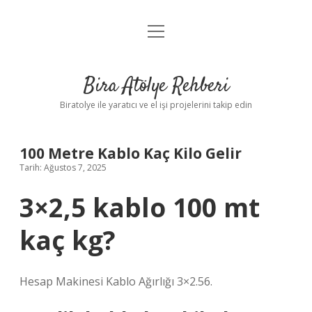
menüyü
Anasayfa
aç
Gizlilik Politikası
Bira Atölye Rehberi
Yasal Uyarı
Biratolye ile yaratıcı ve el işi projelerini takip edin
100 Metre Kablo Kaç Kilo Gelir
Tarih: Ağustos 7, 2025
3×2,5 kablo 100 mt
kaç kg?
Hesap Makinesi Kablo Ağırlığı 3×2.56.